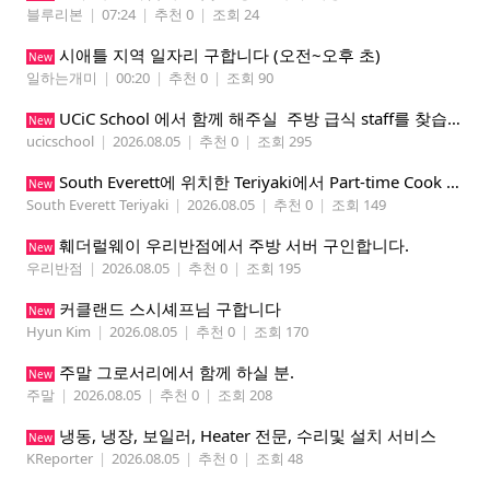
블루리본
|
07:24
|
추천 0
|
조회 24
시애틀 지역 일자리 구합니다 (오전~오후 초)
New
일하는개미
|
00:20
|
추천 0
|
조회 90
UCiC School 에서 함께 해주실 주방 급식 staff를 찾습니다.
New
ucicschool
|
2026.08.05
|
추천 0
|
조회 295
South Everett에 위치한 Teriyaki에서 Part-time Cook Helper 구합니다. Mon-Sat, 4:00 pm-8:30 pm
New
South Everett Teriyaki
|
2026.08.05
|
추천 0
|
조회 149
훼더럴웨이 우리반점에서 주방 서버 구인합니다.
New
우리반점
|
2026.08.05
|
추천 0
|
조회 195
커클랜드 스시셰프님 구합니다
New
Hyun Kim
|
2026.08.05
|
추천 0
|
조회 170
주말 그로서리에서 함께 하실 분.
New
주말
|
2026.08.05
|
추천 0
|
조회 208
냉동, 냉장, 보일러, Heater 전문, 수리및 설치 서비스
New
KReporter
|
2026.08.05
|
추천 0
|
조회 48