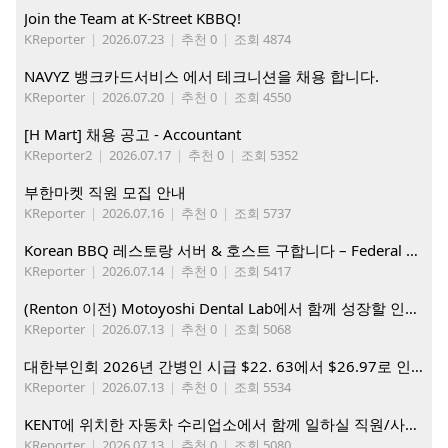
Join the Team at K-Street KBBQ!
KReporter
|
2026.07.23
|
추천 0
|
조회 4874
NAVYZ 뱅크카드서비스 에서 테크니션을 채용 합니다.
KReporter
|
2026.07.20
|
추천 0
|
조회 4550
[H Mart] 채용 공고 - Accountant
KReporter2
|
2026.07.17
|
추천 0
|
조회 5352
부한마켓 직원 모집 안내
KReporter
|
2026.07.16
|
추천 0
|
조회 5737
Korean BBQ 레스토랑 서버 & 호스트 구합니다 – Federal Way & Tacoma $45-$60/hr (server), $21-23/hr (Host)
KReporter
|
2026.07.14
|
추천 0
|
조회 5417
(Renton 이전) Motoyoshi Dental Lab에서 함께 성장할 인재를 모십니다.
KReporter
|
2026.07.13
|
추천 0
|
조회 5068
대한부인회 2026년 간병인 시급 $22. 63에서 $26.97로 인상. 지금 간병인들을 모집합니다
KReporter
|
2026.07.13
|
추천 0
|
조회 5534
KENT에 위치한 자동차 수리업소에서 함께 일하실 직원/사무직원 구합니다.
KReporter
|
2026.07.13
|
추천 0
|
조회 5080