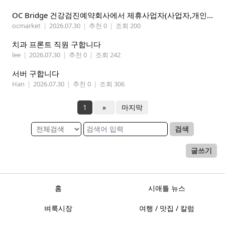
OC Bridge 건강검진예약회사에서 제휴사업자(사업자,개인)모집 (재택근무)
ocmarket
|
2026.07.30
|
추천 0
|
조회 200
치과 프론트 직원 구합니다
lee
|
2026.07.30
|
추천 0
|
조회 242
서버 구합니다
Han
|
2026.07.30
|
추천 0
|
조회 306
1
»
마지막
검색
글쓰기
홈
시애틀 뉴스
벼룩시장
여행 / 맛집 / 칼럼