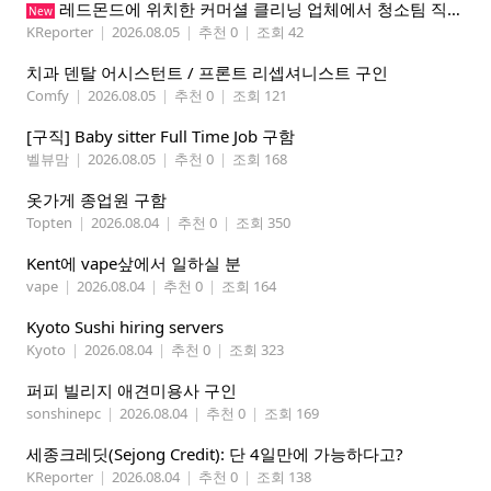
레드몬드에 위치한 커머셜 클리닝 업체에서 청소팀 직원을 모집합니다.
New
KReporter
|
2026.08.05
|
추천 0
|
조회 42
치과 덴탈 어시스턴트 / 프론트 리셉셔니스트 구인
Comfy
|
2026.08.05
|
추천 0
|
조회 121
[구직] Baby sitter Full Time Job 구함
벨뷰맘
|
2026.08.05
|
추천 0
|
조회 168
옷가게 종업원 구함
Topten
|
2026.08.04
|
추천 0
|
조회 350
Kent에 vape샆에서 일하실 분
vape
|
2026.08.04
|
추천 0
|
조회 164
Kyoto Sushi hiring servers
Kyoto
|
2026.08.04
|
추천 0
|
조회 323
퍼피 빌리지 애견미용사 구인
sonshinepc
|
2026.08.04
|
추천 0
|
조회 169
세종크레딧(Sejong Credit): 단 4일만에 가능하다고?
KReporter
|
2026.08.04
|
추천 0
|
조회 138