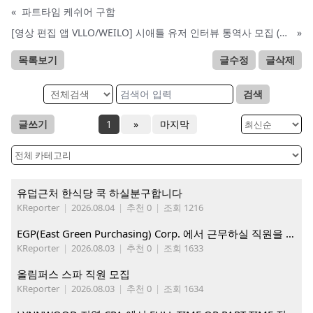
«
파트타임 케쉬어 구함
[영상 편집 앱 VLLO/WEILO] 시애틀 유저 인터뷰 통역사 모집 (6월 2일 ~ 6월 5일)
»
목록보기
글수정
글삭제
검색
글쓰기
1
»
마지막
유덥근처 한식당 쿡 하실분구합니다
KReporter
|
2026.08.04
|
추천 0
|
조회 1216
EGP(East Green Purchasing) Corp. 에서 근무하실 직원을 아래와 같이 모집합니다.
KReporter
|
2026.08.03
|
추천 0
|
조회 1633
올림퍼스 스파 직원 모집
KReporter
|
2026.08.03
|
추천 0
|
조회 1634