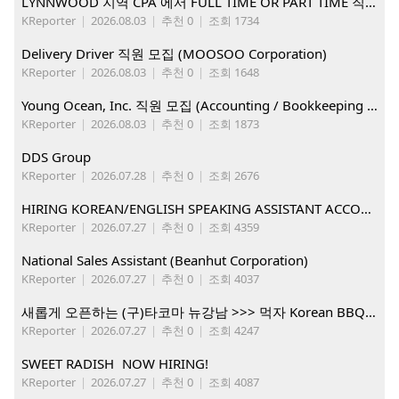
LYNNWOOD 지역 CPA 에서 FULL TIME OR PART TIME 직원을 찾습니다
KReporter
|
2026.08.03
|
추천 0
|
조회 1734
Delivery Driver 직원 모집 (MOOSOO Corporation)
KReporter
|
2026.08.03
|
추천 0
|
조회 1648
Young Ocean, Inc. 직원 모집 (Accounting / Bookkeeping 분야)
KReporter
|
2026.08.03
|
추천 0
|
조회 1873
DDS Group
KReporter
|
2026.07.28
|
추천 0
|
조회 2676
HIRING KOREAN/ENGLISH SPEAKING ASSISTANT ACCOUNT MANAGER
KReporter
|
2026.07.27
|
추천 0
|
조회 4359
National Sales Assistant (Beanhut Corporation)
KReporter
|
2026.07.27
|
추천 0
|
조회 4037
새롭게 오픈하는 (구)타코마 뉴강남 >>> 먹자 Korean BBQ 구인중
KReporter
|
2026.07.27
|
추천 0
|
조회 4247
SWEET RADISH NOW HIRING!
KReporter
|
2026.07.27
|
추천 0
|
조회 4087