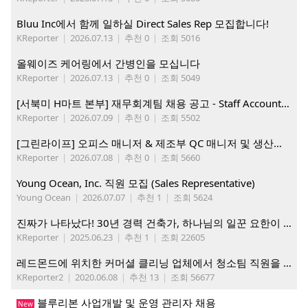
Bluu Inc에서 함께 일하실 Direct Sales Rep 모집합니다!
KReporter
|
2026.07.13
|
추천 0
|
조회 5016
올웨이즈 케어링에서 간병인을 모십니다
KReporter
|
2026.07.13
|
추천 0
|
조회 5049
[서북미 H마트 본부] 재무회계팀 채용 공고 - Staff Accountant
KReporter
|
2026.07.09
|
추천 0
|
조회 5502
[그린라이프] 오피스 매니저 & 제조부 QC 매니저 및 생산직, 웨어하우스 직원 모집
KReporter
|
2026.07.08
|
추천 0
|
조회 5660
Young Ocean, Inc. 직원 모집 (Sales Representative)
Young Ocean
|
2026.07.07
|
추천 1
|
조회 5624
진짜가 나타났다! 30년 경력 건축가, 하나님의 일꾼 요한이 책임 시공합니다.
KReporter
|
2025.06.23
|
추천 1
|
조회 22605
레드몬드에 위치한 커머셜 클리닝 업체에서 청소팀 직원을 모집합니다.
KReporter2
|
2020.06.08
|
추천 13
|
조회 56677
블루리본 사업개발 및 운영 관리자 채용
New