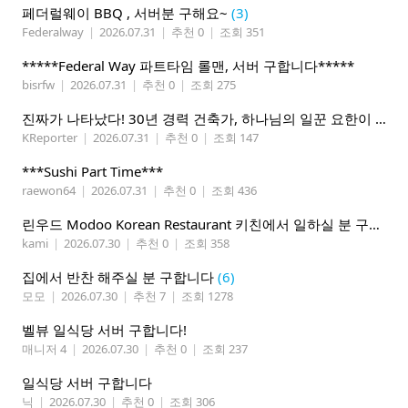
페더럴웨이 BBQ , 서버분 구해요~
(3)
Federalway
|
2026.07.31
|
추천 0
|
조회 351
*****Federal Way 파트타임 롤맨, 서버 구합니다*****
bisrfw
|
2026.07.31
|
추천 0
|
조회 275
진짜가 나타났다! 30년 경력 건축가, 하나님의 일꾼 요한이 책임 시공합니다.
KReporter
|
2026.07.31
|
추천 0
|
조회 147
***Sushi Part Time***
raewon64
|
2026.07.31
|
추천 0
|
조회 436
린우드 Modoo Korean Restaurant 키친에서 일하실 분 구합니다
kami
|
2026.07.30
|
추천 0
|
조회 358
집에서 반찬 해주실 분 구합니다
(6)
모모
|
2026.07.30
|
추천 7
|
조회 1278
벨뷰 일식당 서버 구합니다!
매니저 4
|
2026.07.30
|
추천 0
|
조회 237
일식당 서버 구합니다
닉
|
2026.07.30
|
추천 0
|
조회 306