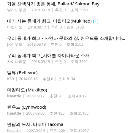
가을 산책하기 좋은 동네, Ballard/ Salmon Bay
발라드주민
|
2018.09.18
|
추천 0
|
조회 3960
내가 사는 동네가 최고_머킬티오(Mukilteo)
(1)
머킬티오
|
2018.09.17
|
추천 0
|
조회 5138
우리 동네가 최고 - 자연과 문화의 장, 린우드를 소개합니다
(2)
JK린우드
|
2018.09.13
|
추천 0
|
조회 3502
우리 동네가 최고_시애틀 차이나타운 소개
차이나타운
|
2018.09.13
|
추천 0
|
조회 3692
벨뷰 (Bellevue)
KSR
|
2014.08.18
|
추천 0
|
조회 8134
머킬티오 (Mukilteo)
kseattle
|
2009.09.17
|
추천 28
|
조회 42017
린우드 (Lynnwood)
kseattle
|
2008.09.03
|
추천 135
|
조회 35185
만남의 도시, 타코마 Tacoma
Kseattle
|
2007.04.14
|
추천 206
|
조회 36017