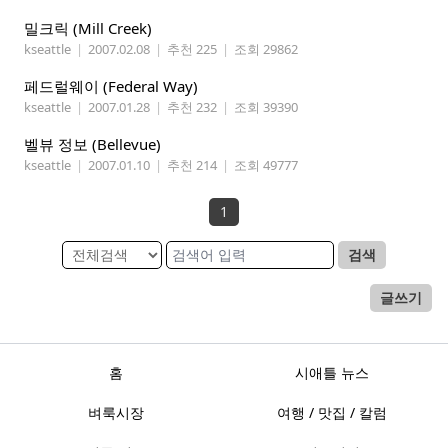
밀크릭 (Mill Creek)
kseattle
|
2007.02.08
|
추천 225
|
조회 29862
페드럴웨이 (Federal Way)
kseattle
|
2007.01.28
|
추천 232
|
조회 39390
벨뷰 정보 (Bellevue)
kseattle
|
2007.01.10
|
추천 214
|
조회 49777
1
검색
글쓰기
홈
시애틀 뉴스
벼룩시장
여행 / 맛집 / 칼럼