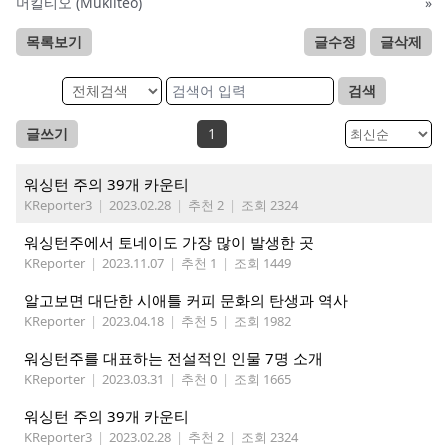
머킬티오 (Mukilteo)
»
목록보기
글수정
글삭제
검색
글쓰기
1
워싱턴 주의 39개 카운티
KReporter3
|
2023.02.28
|
추천 2
|
조회 2324
워싱턴주에서 토네이도 가장 많이 발생한 곳
KReporter
|
2023.11.07
|
추천 1
|
조회 1449
알고보면 대단한 시애틀 커피 문화의 탄생과 역사
KReporter
|
2023.04.18
|
추천 5
|
조회 1982
워싱턴주를 대표하는 전설적인 인물 7명 소개
KReporter
|
2023.03.31
|
추천 0
|
조회 1665
워싱턴 주의 39개 카운티
KReporter3
|
2023.02.28
|
추천 2
|
조회 2324