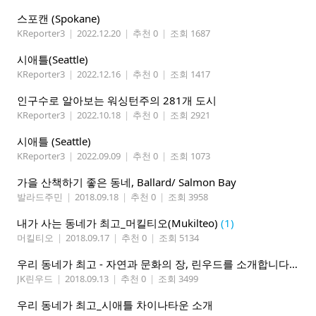
스포캔 (Spokane)
KReporter3
|
2022.12.20
|
추천 0
|
조회 1687
시애틀(Seattle)
KReporter3
|
2022.12.16
|
추천 0
|
조회 1417
인구수로 알아보는 워싱턴주의 281개 도시
KReporter3
|
2022.10.18
|
추천 0
|
조회 2921
시애틀 (Seattle)
KReporter3
|
2022.09.09
|
추천 0
|
조회 1073
가을 산책하기 좋은 동네, Ballard/ Salmon Bay
발라드주민
|
2018.09.18
|
추천 0
|
조회 3958
내가 사는 동네가 최고_머킬티오(Mukilteo)
(1)
머킬티오
|
2018.09.17
|
추천 0
|
조회 5134
우리 동네가 최고 - 자연과 문화의 장, 린우드를 소개합니다
(2)
JK린우드
|
2018.09.13
|
추천 0
|
조회 3499
우리 동네가 최고_시애틀 차이나타운 소개