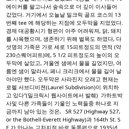
에이커를 팔고나서 숲속으로 더 깊이 이사들어
갔었다. 거기에서 오늘날 밀크릭 골프 코스의 13
번째 tee 에 해당하는 지점에 오두막을 지었었다.
경제 대공황시기 형편이 아주 어려워져, 닭, 돼지
를 사육했으며, 생존하기 위해 벌목도 하였다, 다
섯명의 가족은 가로 세로 15피트정도의 면적 (약
230스퀘어피트)에, 5 1/2 피트정도의 높이의 오
두막에 살았고, 겨울엔 샘에서 물을 길었지만, 여
름엔 샘이 말라서, 페니 크리크에서 물을 길어 날
아야만 했다. 오두막은 사라진지 오래고 현재는
로렐 서브디비젼(Laurel Subdivision)이 위치하
고 있다”(밀크릭시 웹사이트에서 발췌) 가하트박
사및 다른 가족들이 기울인 노력들중 하나로 지
금까지 남아 있는 것은, SR 527 (Highway 527,
or the Bothell-Everett Highway)과 164th St. S
E 가 만나는 교차지점 바로 동쪽편으로 1935년