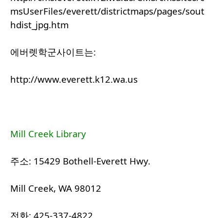
msUserFiles/everett/districtmaps/pages/sout
hdist_jpg.htm
에버렛학군사이트는:
http://www.everett.k12.wa.us
Mill Creek Library
주소: 15429 Bothell-Everett Hwy.
Mill Creek, WA 98012
전화: 425-337-4822