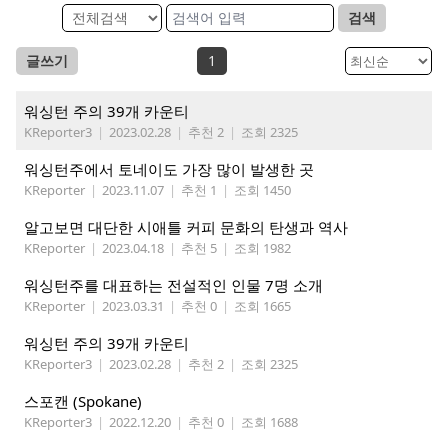
검색
글쓰기
1
워싱턴 주의 39개 카운티
KReporter3
|
2023.02.28
|
추천 2
|
조회 2325
워싱턴주에서 토네이도 가장 많이 발생한 곳
KReporter
|
2023.11.07
|
추천 1
|
조회 1450
알고보면 대단한 시애틀 커피 문화의 탄생과 역사
KReporter
|
2023.04.18
|
추천 5
|
조회 1982
워싱턴주를 대표하는 전설적인 인물 7명 소개
KReporter
|
2023.03.31
|
추천 0
|
조회 1665
워싱턴 주의 39개 카운티
KReporter3
|
2023.02.28
|
추천 2
|
조회 2325
스포캔 (Spokane)
KReporter3
|
2022.12.20
|
추천 0
|
조회 1688