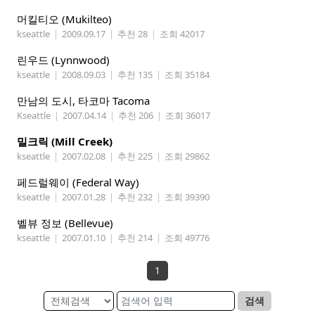
머킬티오 (Mukilteo)
kseattle
|
2009.09.17
|
추천 28
|
조회 42017
린우드 (Lynnwood)
kseattle
|
2008.09.03
|
추천 135
|
조회 35184
만남의 도시, 타코마 Tacoma
Kseattle
|
2007.04.14
|
추천 206
|
조회 36017
밀크릭 (Mill Creek)
kseattle
|
2007.02.08
|
추천 225
|
조회 29862
페드럴웨이 (Federal Way)
kseattle
|
2007.01.28
|
추천 232
|
조회 39390
벨뷰 정보 (Bellevue)
kseattle
|
2007.01.10
|
추천 214
|
조회 49776
1
검색