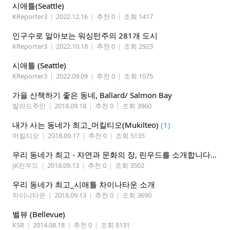
시애틀(Seattle)
KReporter3
|
2022.12.16
|
추천 0
|
조회 1417
인구수로 알아보는 워싱턴주의 281개 도시
KReporter3
|
2022.10.18
|
추천 0
|
조회 2923
시애틀 (Seattle)
KReporter3
|
2022.09.09
|
추천 0
|
조회 1075
가을 산책하기 좋은 동네, Ballard/ Salmon Bay
발라드주민
|
2018.09.18
|
추천 0
|
조회 3960
내가 사는 동네가 최고_머킬티오(Mukilteo)
(1)
머킬티오
|
2018.09.17
|
추천 0
|
조회 5135
우리 동네가 최고 - 자연과 문화의 장, 린우드를 소개합니다
(2)
JK린우드
|
2018.09.13
|
추천 0
|
조회 3502
우리 동네가 최고_시애틀 차이나타운 소개
차이나타운
|
2018.09.13
|
추천 0
|
조회 3690
벨뷰 (Bellevue)
KSR
|
2014.08.18
|
추천 0
|
조회 8131