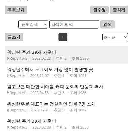
목록보기
글수정
글삭제
검색
글쓰기
1
워싱턴 주의 39개 카운티
KReporter3
|
2023.02.28
|
추천 2
|
조회 2330
워싱턴주에서 토네이도 가장 많이 발생한 곳
KReporter
|
2023.11.07
|
추천 1
|
조회 1451
알고보면 대단한 시애틀 커피 문화의 탄생과 역사
KReporter
|
2023.04.18
|
추천 5
|
조회 1986
워싱턴주를 대표하는 전설적인 인물 7명 소개
KReporter
|
2023.03.31
|
추천 0
|
조회 1667
워싱턴 주의 39개 카운티
KReporter3
|
2023.02.28
|
추천 2
|
조회 2330