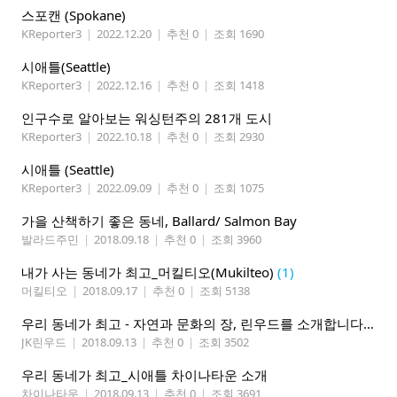
스포캔 (Spokane)
KReporter3
|
2022.12.20
|
추천 0
|
조회 1690
시애틀(Seattle)
KReporter3
|
2022.12.16
|
추천 0
|
조회 1418
인구수로 알아보는 워싱턴주의 281개 도시
KReporter3
|
2022.10.18
|
추천 0
|
조회 2930
시애틀 (Seattle)
KReporter3
|
2022.09.09
|
추천 0
|
조회 1075
가을 산책하기 좋은 동네, Ballard/ Salmon Bay
발라드주민
|
2018.09.18
|
추천 0
|
조회 3960
내가 사는 동네가 최고_머킬티오(Mukilteo)
(1)
머킬티오
|
2018.09.17
|
추천 0
|
조회 5138
우리 동네가 최고 - 자연과 문화의 장, 린우드를 소개합니다
(2)
JK린우드
|
2018.09.13
|
추천 0
|
조회 3502
우리 동네가 최고_시애틀 차이나타운 소개
차이나타운
|
2018.09.13
|
추천 0
|
조회 3691