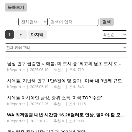
목록보기
검색
1
»
마지막
남성 인구 급증한 시애틀, 미 도시 중 ‘최고의 남초 도시’로 떠올라
KReporter
|
2025.06.10
|
추천 1
|
조회 719
시애틀, 지난해 인구 1만6천여 명 증가…미국 내 9번째 규모
KReporter
|
2025.05.19
|
추천 1
|
조회 543
시애틀 아시아인 남성, 중위 소득 ‘미국 TOP 수준’
KReporter
|
2025.03.26
|
추천 1
|
조회 1115
WA 최저임금 내년 시간당 16.28달러로 인상, 알아야 할 모든 것
KReporter
|
2023.10.02
|
추천 0
|
조회 998
워싱턴주 주택시장: 가격과 2023년 전망