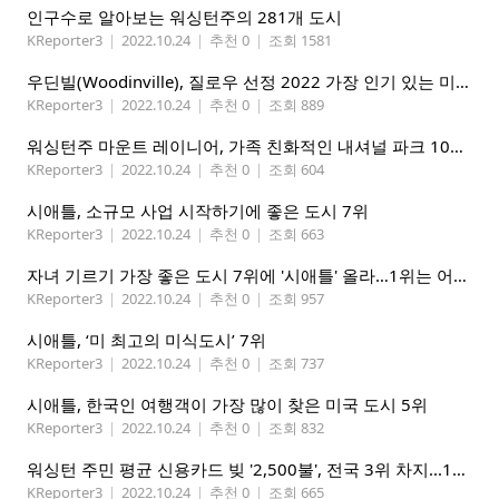
인구수로 알아보는 워싱턴주의 281개 도시
KReporter3
|
2022.10.24
|
추천 0
|
조회 1581
우딘빌(Woodinville), 질로우 선정 2022 가장 인기 있는 미 주택 시장. 5위엔 에드먼즈(Edmonds)
KReporter3
|
2022.10.24
|
추천 0
|
조회 889
워싱턴주 마운트 레이니어, 가족 친화적인 내셔널 파크 10위 선정
KReporter3
|
2022.10.24
|
추천 0
|
조회 604
시애틀, 소규모 사업 시작하기에 좋은 도시 7위
KReporter3
|
2022.10.24
|
추천 0
|
조회 663
자녀 기르기 가장 좋은 도시 7위에 '시애틀' 올라…1위는 어디?
KReporter3
|
2022.10.24
|
추천 0
|
조회 957
시애틀, ‘미 최고의 미식도시’ 7위
KReporter3
|
2022.10.24
|
추천 0
|
조회 737
시애틀, 한국인 여행객이 가장 많이 찾은 미국 도시 5위
KReporter3
|
2022.10.24
|
추천 0
|
조회 832
워싱턴 주민 평균 신용카드 빚 '2,500불', 전국 3위 차지...1위는 어디?
KReporter3
|
2022.10.24
|
추천 0
|
조회 665