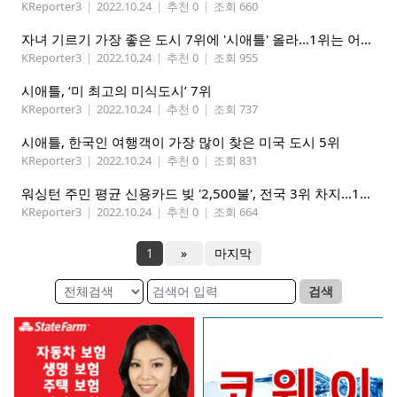
KReporter3
|
2022.10.24
|
추천 0
|
조회 660
자녀 기르기 가장 좋은 도시 7위에 '시애틀' 올라…1위는 어디?
KReporter3
|
2022.10.24
|
추천 0
|
조회 955
시애틀, ‘미 최고의 미식도시’ 7위
KReporter3
|
2022.10.24
|
추천 0
|
조회 737
시애틀, 한국인 여행객이 가장 많이 찾은 미국 도시 5위
KReporter3
|
2022.10.24
|
추천 0
|
조회 831
워싱턴 주민 평균 신용카드 빚 '2,500불', 전국 3위 차지...1위는 어디?
KReporter3
|
2022.10.24
|
추천 0
|
조회 664
1
»
마지막
검색