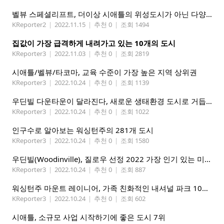
벨뷰 스페셜리프트, 더이상 시애틀의 위성도시가 아닌 다양성이 풍부한 도시로 변천
KReporter2
|
2022.11.15
|
추천 0
|
조회 1494
집값이 가장 급격하게 내려가고 있는 10개의 도시
KReporter3
|
2022.11.03
|
추천 0
|
조회 2819
시애틀/벨뷰/타코마, 교육 수준이 가장 높은 지역 상위권
KReporter3
|
2022.10.24
|
추천 0
|
조회 1139
우딘빌 다운타운이 달라진다, 새로운 생태환경 도시로 거듭나
KReporter3
|
2022.10.24
|
추천 0
|
조회 1022
인구수로 알아보는 워싱턴주의 281개 도시
KReporter3
|
2022.10.24
|
추천 0
|
조회 1580
우딘빌(Woodinville), 질로우 선정 2022 가장 인기 있는 미 주택 시장. 5위엔 에드먼즈(Edmonds)
KReporter3
|
2022.10.24
|
추천 0
|
조회 887
워싱턴주 마운트 레이니어, 가족 친화적인 내셔널 파크 10위 선정
KReporter3
|
2022.10.24
|
추천 0
|
조회 602
시애틀, 소규모 사업 시작하기에 좋은 도시 7위