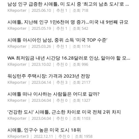
남성 인구 급증한 시애틀, 미 도시 중 ‘최고의 남초 도시’로 떠올라
KReporter
|
2025.06.10
|
추천 1
|
조회 718
시애틀, 지난해 인구 1만6천여 명 증가…미국 내 9번째 규모
KReporter
|
2025.05.19
|
추천 1
|
조회 542
시애틀 아시아인 남성, 중위 소득 ‘미국 TOP 수준’
KReporter
|
2025.03.26
|
추천 1
|
조회 1114
WA 최저임금 내년 시간당 16.28달러로 인상, 알아야 할 모든 것
KReporter
|
2023.10.02
|
추천 0
|
조회 996
워싱턴주 주택시장: 가격과 2023년 전망
KReporter
|
2023.04.14
|
추천 3
|
조회 2117
시애틀 떠나 이사하는 사람들은 어디로 갈까?
KReporter
|
2023.04.04
|
추천 0
|
조회 1327
‘건강한 도시’ 시애틀, 근소한 차이로 미국 전체 2위 차지
KReporter
|
2023.04.04
|
추천 0
|
조회 1103
시애틀, 인구수 높은 미국 도시 18위
KReporter3
|
2022.12.11
|
추천 0
|
조회 1958