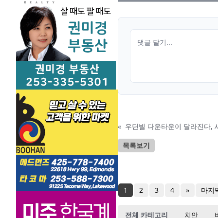
«
우딘빌 다운타운이 달라진다, 
목록보기
1
2
3
4
»
마지
전체 카테고리
치안