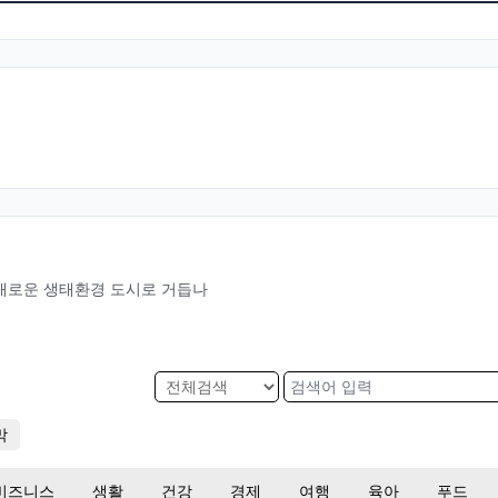
새로운 생태환경 도시로 거듭나
막
비즈니스
생활
건강
경제
여행
육아
푸드