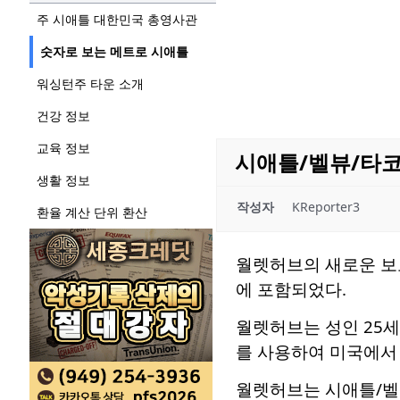
주 시애틀 대한민국 총영사관
숫자로 보는 메트로 시애틀
워싱턴주 타운 소개
건강 정보
교육 정보
시애틀/벨뷰/타코
생활 정보
작성자
KReporter3
환율 계산 단위 환산
월렛허브의 새로운 보
에 포함되었다.
월렛허브는 성인 25세
를 사용하여 미국에서 
월렛허브는 시애틀/벨뷰