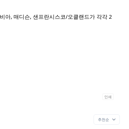
비아, 매디슨, 샌프란시스코/오클랜드가 각각 2
인쇄