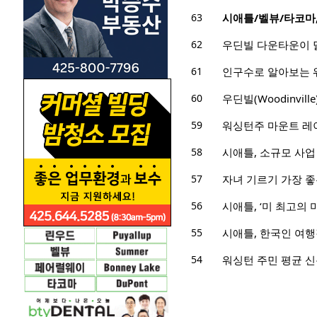
63
시애틀/벨뷰/타코마,
62
우딘빌 다운타운이 
61
인구수로 알아보는 
60
우딘빌(Woodinvil
59
워싱턴주 마운트 레이
58
시애틀, 소규모 사업
57
자녀 기르기 가장 좋
56
시애틀, ‘미 최고의 
55
시애틀, 한국인 여행
54
워싱턴 주민 평균 신용카