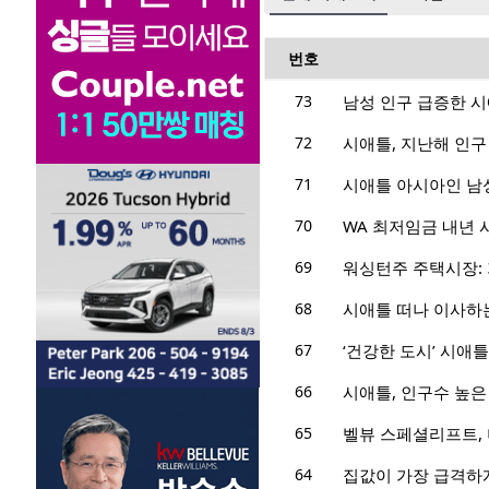
번호
73
남성 인구 급증한 시애
72
시애틀, 지난해 인구
71
시애틀 아시아인 남성,
70
WA 최저임금 내년 시
69
워싱턴주 주택시장: 
68
시애틀 떠나 이사하
67
‘건강한 도시’ 시애틀
66
시애틀, 인구수 높은
65
벨뷰 스페셜리프트,
64
집값이 가장 급격하게