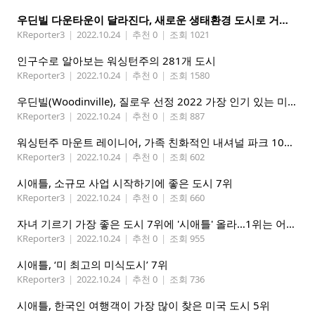
우딘빌 다운타운이 달라진다, 새로운 생태환경 도시로 거듭나
KReporter3
|
2022.10.24
|
추천 0
|
조회 1021
인구수로 알아보는 워싱턴주의 281개 도시
KReporter3
|
2022.10.24
|
추천 0
|
조회 1580
우딘빌(Woodinville), 질로우 선정 2022 가장 인기 있는 미 주택 시장. 5위엔 에드먼즈(Edmonds)
KReporter3
|
2022.10.24
|
추천 0
|
조회 887
워싱턴주 마운트 레이니어, 가족 친화적인 내셔널 파크 10위 선정
KReporter3
|
2022.10.24
|
추천 0
|
조회 602
시애틀, 소규모 사업 시작하기에 좋은 도시 7위
KReporter3
|
2022.10.24
|
추천 0
|
조회 660
자녀 기르기 가장 좋은 도시 7위에 '시애틀' 올라…1위는 어디?
KReporter3
|
2022.10.24
|
추천 0
|
조회 955
시애틀, ‘미 최고의 미식도시’ 7위
KReporter3
|
2022.10.24
|
추천 0
|
조회 736
시애틀, 한국인 여행객이 가장 많이 찾은 미국 도시 5위