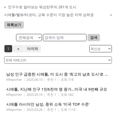
«
인구수로 알아보는 워싱턴주의 281개 도시
시애틀/벨뷰/타코마, 교육 수준이 가장 높은 지역 상위권
»
목록보기
검색
1
»
마지막
남성 인구 급증한 시애틀, 미 도시 중 ‘최고의 남초 도시’로 떠올라
KReporter
|
2025.06.10
|
추천 1
|
조회 718
시애틀, 지난해 인구 1만6천여 명 증가…미국 내 9번째 규모
KReporter
|
2025.05.19
|
추천 1
|
조회 542
시애틀 아시아인 남성, 중위 소득 ‘미국 TOP 수준’
KReporter
|
2025.03.26
|
추천 1
|
조회 1114