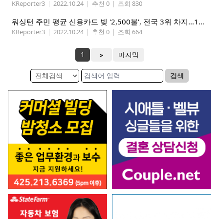
KReporter3
|
2022.10.24
|
추천 0
|
조회 830
워싱턴 주민 평균 신용카드 빚 '2,500불', 전국 3위 차지...1위는 어디?
KReporter3
|
2022.10.24
|
추천 0
|
조회 664
1
»
마지막
검색