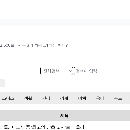
500불', 전국 3위 차지...1위는 어디?
막
비즈니스
생활
건강
경제
여행
육아
푸드
제목
틀, 미 도시 중 ‘최고의 남초 도시’로 떠올라