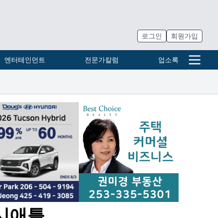
로그인
회원가입
엔터테인먼트
전문가칼럼
업소록
 시애틀