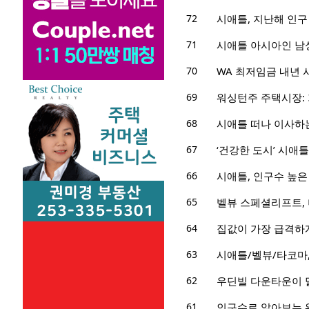
72
시애틀, 지난해 인구
71
시애틀 아시아인 남성,
70
WA 최저임금 내년 시
69
워싱턴주 주택시장: 
68
시애틀 떠나 이사하
67
‘건강한 도시’ 시애틀
66
시애틀, 인구수 높은
65
벨뷰 스페셜리프트,
64
집값이 가장 급격하게
63
시애틀/벨뷰/타코마,
62
우딘빌 다운타운이 
61
인구수로 알아보는 