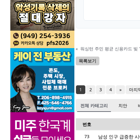
«
워싱턴 주민 평균 신용카드 빚 '2,
목록보기
1
2
3
4
»
마지
전체 카테고리
치안
번호
73
남성 인구 급증한 시애