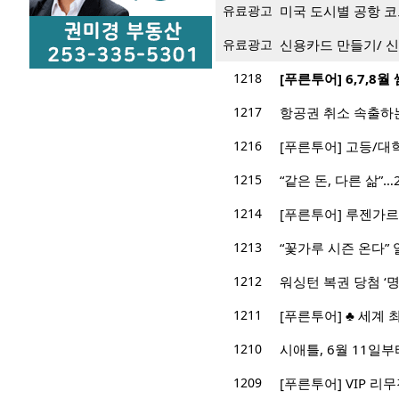
유료광고
미국 도시별 공항 코드
유료광고
신용카드 만들기/ 
1218
[푸른투어] 6,7,8
1217
항공권 취소 속출하
1216
[푸른투어] 고등/
1215
“같은 돈, 다른 삶”
1214
[푸른투어] 루젠가르
1213
“꽃가루 시즌 온다” 
1212
워싱턴 복권 당첨 ‘
1211
[푸른투어] ♣ 세계
1210
시애틀, 6월 11일
1209
[푸른투어] VIP 