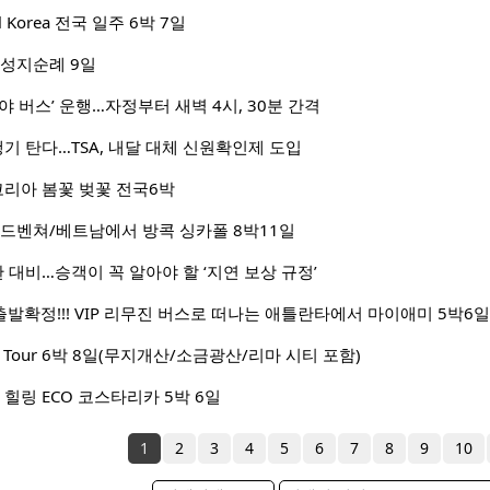
l Korea 전국 일주 6박 7일
 성지순례 9일
야 버스’ 운행…자정부터 새벽 4시, 30분 간격
비행기 탄다…TSA, 내달 대체 신원확인제 도입
코리아 봄꽃 벚꽃 전국6박
어드벤쳐/베트남에서 방콕 싱카폴 8박11일
란 대비…승객이 꼭 알아야 할 ‘지연 보상 규정’
 출발확정!!! VIP 리무진 버스로 떠나는 애틀란타에서 마이애미 5박6일
l Tour 6박 8일(무지개산/소금광산/리마 시티 포함)
힐링 ECO 코스타리카 5박 6일
1
2
3
4
5
6
7
8
9
10