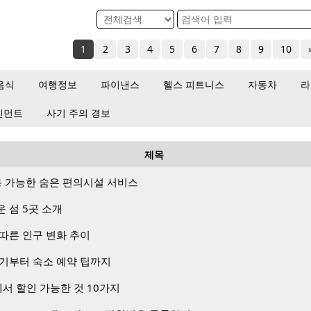
1
2
3
4
5
6
7
8
9
10
음식
여행정보
파이낸스
헬스 피트니스
자동차
라
인먼트
사기 주의 경보
제목
용 가능한 숨은 편의시설 서비스
 섬 5곳 소개
따른 인구 변화 추이
찾기부터 숙소 예약 팁까지
에서 할인 가능한 것 10가지