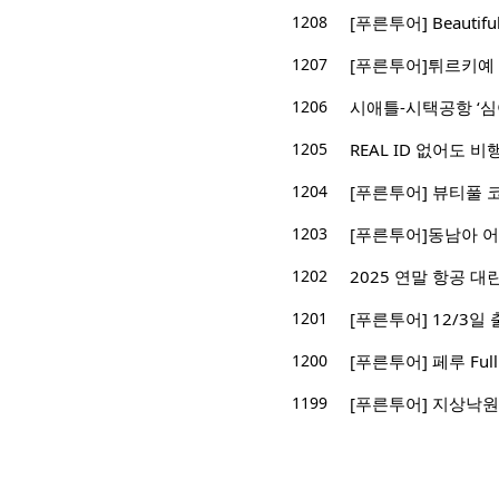
1208
[푸른투어] Beautifu
1207
[푸른투어]튀르키예
1206
시애틀-시택공항 ‘심
1205
REAL ID 없어도 
1204
[푸른투어] 뷰티풀 
1203
[푸른투어]동남아 
1202
2025 연말 항공 대
1201
[푸른투어] 12/3일
1200
[푸른투어] 페루 Ful
1199
[푸른투어] 지상낙원 