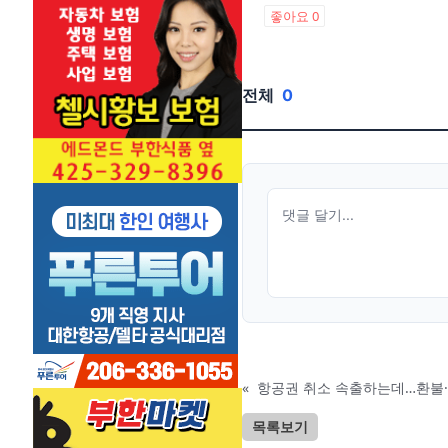
좋아요
0
전체
0
«
항공권 취소 속출하는데…환불
목록보기