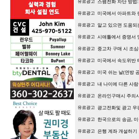
유료광고
스팸전화 차단 방법: 'D
유료광고
미국에서 아파트와 
유료광고
알고 있으면 도움되는
유료광고
시애틀에서 증명서 
유료광고
중고차 구매 시 조심
유료광고
미국에서 속도위반 
유료광고
미국 쉬는 날(연방 
유료광고
내 나이에 다른 사람
유료광고
온라인구매시 주의사항
유료광고
광고전화및 광고 우
유료광고
한국으로의 송금, 미
유료광고
은행 계좌 개설하기