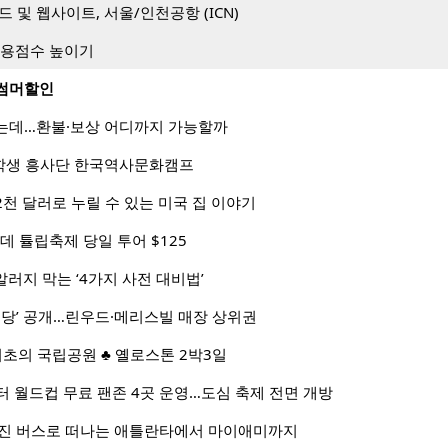
 및 웹사이트, 서울/인천공항 (ICN)
신용점수 높이기
월 썸머할인
는데…환불·보상 어디까지 가능할까
대학생 흥사단 한국역사문화캠프
…2천 달러로 누릴 수 있는 미국 집 이야기
데 튤립축제 당일 투어 $125
알러지 막는 ‘4가지 사전 대비법’
명당’ 공개…린우드·메리스빌 매장 상위권
 최초의 국립공원 ♣ 옐로스톤 2박3일
부터 월드컵 무료 팬존 4곳 운영…도심 축제 전면 개방
리무진 버스로 떠나는 애틀란타에서 마이애미까지