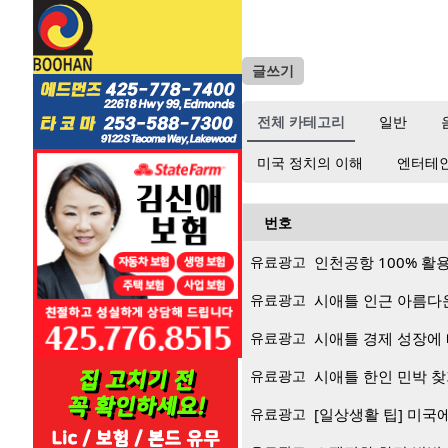
글쓰기
전체 카테고리
일반
미국 정치의 이해
엔터테
번호
유료광고
인천공항 100% 활
유료광고
시애틀 인근 아름다운
유료광고
시애틀 경제 성장에 
유료광고
시애틀 한인 민박 
유료광고
[일상생활 팁] 미국