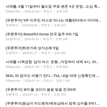
시애틀, 6월 11일부터 월드컵 무료 팬존 4곳 운영…도심 축제 전면 개방
KReporter
|
2026.02.24
|
추천 0
|
조회 529
[푸른투어] VIP 리무진 버스로 떠나는 애틀란타에서 마이애미까지
푸른투어
|
2026.02.09
|
추천 0
|
조회 323
[푸른투어] Beautiful Korea 전국 일주 6박 7일
[푸른투어]
|
2026.02.03
|
추천 0
|
조회 268
[푸른투어]튀르키예 성지순례 9일
푸른투어
|
2026.01.27
|
추천 0
|
조회 260
시애틀-시택공항 ‘심야 버스’ 운행…자정부터 새벽 4시, 30분 간격
KReporter
|
2026.01.20
|
추천 0
|
조회 864
REAL ID 없어도 비행기 탄다…TSA, 내달 대체 신원확인제 도입
KReporter
|
2026.01.19
|
추천 0
|
조회 1154
[푸른투어] 뷰티풀 코리아 봄꽃 벚꽃 전국6박
푸른투어
|
2026.01.14
|
추천 0
|
조회 254
[푸른투어]동남아 어드벤쳐/베트남에서 방콕 싱카폴 8박11일