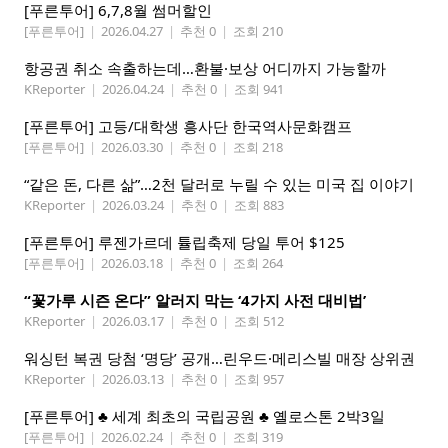
[푸른투어] 6,7,8월 썸머할인
[푸른투어]
|
2026.04.27
|
추천 0
|
조회 210
항공권 취소 속출하는데…환불·보상 어디까지 가능할까
KReporter
|
2026.04.24
|
추천 0
|
조회 941
[푸른투어] 고등/대학생 흥사단 한국역사문화캠프
[푸른투어]
|
2026.03.30
|
추천 0
|
조회 218
“같은 돈, 다른 삶”…2천 달러로 누릴 수 있는 미국 집 이야기
KReporter
|
2026.03.24
|
추천 0
|
조회 883
[푸른투어] 루젠가르데 튤립축제 당일 투어 $125
[푸른투어]
|
2026.03.18
|
추천 0
|
조회 264
“꽃가루 시즌 온다” 알러지 막는 ‘4가지 사전 대비법’
KReporter
|
2026.03.17
|
추천 0
|
조회 512
워싱턴 복권 당첨 ‘명당’ 공개…린우드·메리스빌 매장 상위권
KReporter
|
2026.03.13
|
추천 0
|
조회 957
[푸른투어] ♣ 세계 최초의 국립공원 ♣ 옐로스톤 2박3일
[푸른투어]
|
2026.02.24
|
추천 0
|
조회 319