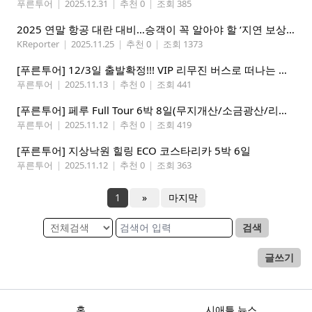
푸른투어
|
2025.12.31
|
추천 0
|
조회 385
2025 연말 항공 대란 대비…승객이 꼭 알아야 할 ‘지연 보상 규정’
KReporter
|
2025.11.25
|
추천 0
|
조회 1373
[푸른투어] 12/3일 출발확정!!! VIP 리무진 버스로 떠나는 애틀란타에서 마이애미 5박6일
푸른투어
|
2025.11.13
|
추천 0
|
조회 441
[푸른투어] 페루 Full Tour 6박 8일(무지개산/소금광산/리마 시티 포함)
푸른투어
|
2025.11.12
|
추천 0
|
조회 419
[푸른투어] 지상낙원 힐링 ECO 코스타리카 5박 6일
푸른투어
|
2025.11.12
|
추천 0
|
조회 363
1
»
마지막
검색
글쓰기
홈
시애틀 뉴스