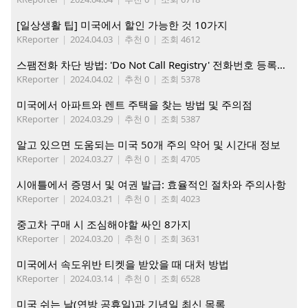
[일상생활 팁] 미국에서 할인 가능한 것 10가지
KReporter
|
2024.04.03
|
추천 0
|
조회 4612
스팸전화 차단 방법: 'Do Not Call Registry' 전화번호 등록하기
KReporter
|
2024.04.02
|
추천 0
|
조회 5378
미국에서 아파트와 렌트 주택을 찾는 방법 및 주의점
KReporter
|
2024.03.29
|
추천 0
|
조회 5387
알고 있으면 도움되는 미국 50개 주의 약어 및 시간대 정보
KReporter
|
2024.03.27
|
추천 0
|
조회 4705
시애틀에서 증명서 및 여권 발급: 효율적인 절차와 주의사항
KReporter
|
2024.03.21
|
추천 0
|
조회 4023
중고차 구매 시 조심해야할 싸인 8가지
KReporter
|
2024.03.20
|
추천 0
|
조회 3631
미국에서 속도위반 티켓을 받았을 때 대처 방법
KReporter
|
2024.03.14
|
추천 0
|
조회 6528
미국 쉬는 날(연방 공휴일)과 기념일 최신 목록