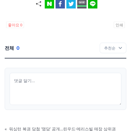
좋아요
0
인쇄
전체
0
«
워싱턴 복권 당첨 ‘명당’ 공개…린우드·메리스빌 매장 상위권