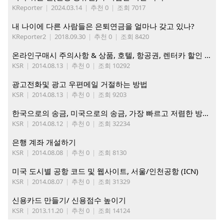
KReporter
|
2024.03.14
|
추천 0
|
조회 7017
내 나이에 다른 사람들은 은퇴연금을 얼마나 갖고 있나?
KReporter2
|
2018.09.30
|
추천 0
|
조회 8420
온라인구매시 주의사항 & 상품, 호텔, 항공권, 렌터카 할인 및 쿠폰 정보
KSR
|
2014.08.13
|
추천 0
|
조회 10292
광고전화및 광고 우편메일 거절하는 방법
KSR
|
2014.08.13
|
추천 0
|
조회 9203
한국으로의 송금, 미국으로의 송금, 가장 빠르고 저렴한 방법은?
KSR
|
2014.08.12
|
추천 0
|
조회 32234
은행 계좌 개설하기
KSR
|
2014.08.08
|
추천 0
|
조회 8130
미국 도시별 공항 코드 및 웹사이트, 서울/인천공항 (ICN)
KSR
|
2014.08.07
|
추천 0
|
조회 31329
신용카드 만들기/ 신용점수 높이기
KSR
|
2013.11.20
|
추천 0
|
조회 14124