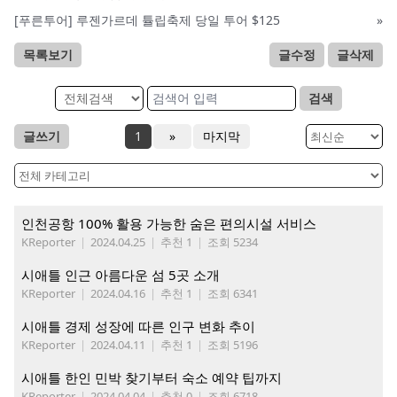
[푸른투어] 루젠가르데 튤립축제 당일 투어 $125
»
목록보기
글수정
글삭제
검색
글쓰기
1
»
마지막
인천공항 100% 활용 가능한 숨은 편의시설 서비스
KReporter
|
2024.04.25
|
추천 1
|
조회 5234
시애틀 인근 아름다운 섬 5곳 소개
KReporter
|
2024.04.16
|
추천 1
|
조회 6341
시애틀 경제 성장에 따른 인구 변화 추이
KReporter
|
2024.04.11
|
추천 1
|
조회 5196
시애틀 한인 민박 찾기부터 숙소 예약 팁까지
KReporter
|
2024.04.04
|
추천 0
|
조회 6718