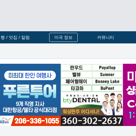
행 / 맛집 / 칼럼
미국 정보
커뮤니티