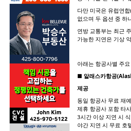
다만 미국은 유럽연합(
없으며 두 옵션 중 하
연방 교통부는 최근 주요
가능한 지연은 기상 악
아래는 항공사별 주요
■
알래스카항공
(Alas
제공
동일 항공사 무료 재
제휴 항공사 포함 타사
3시간 이상 지연 시 
야간 지연 시 무료 호