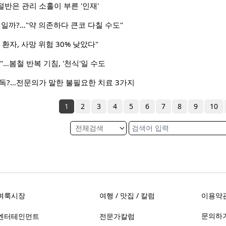
반은 관리 소홀이 부른 '인재'
염일까?…"약 의존하다 큰코 다칠 수도"
환자, 사망 위험 30% 낮았다"
…봄철 반복 기침, '천식'일 수도
독?…전문의가 말한 불필요한 치료 3가지
1
2
3
4
5
6
7
8
9
10
벼룩시장
여행 / 맛집 / 칼럼
이용약
문의하기 
엔터테인먼트
전문가칼럼