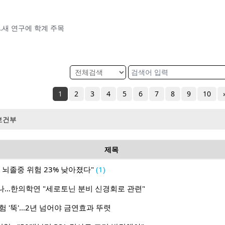
…새 연구에 학계 주목
1
2
3
4
5
6
7
8
9
10
보건부
제목
 뇌졸중 위험 23% 낮아졌다"
(1)
나…한의학연 "세로토닌 분비 신경회로 관련"
험 '뚝'…2년 넘어야 금연효과 뚜렷