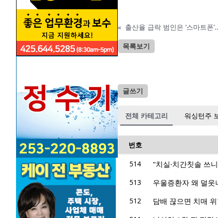
«
출산율 급락 범인은 ‘스마트폰’
목록보기
글쓰기
전체 카테고리
워싱턴주 
번호
514
"치실·치간칫솔 쓰니
513
우울증환자 왜 덜웃
512
담배 끊으면 치매 위