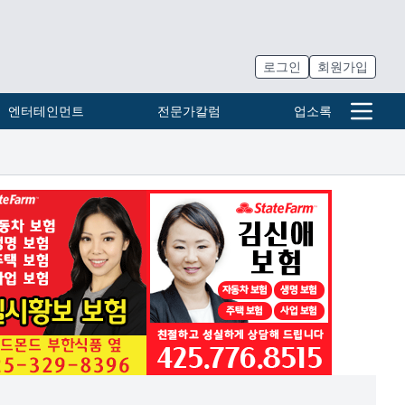
로그인
회원가입
엔터테인먼트
전문가칼럼
업소록