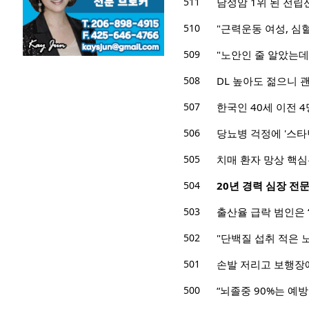
511
남성암 1위 된 전립
510
"근력운동 여성, 심혈
509
"노안인 줄 알았는데
508
DL 높아도 젊으니 
507
한국인 40세 이전 4
506
당뇨병 걱정에 '스타
505
치매 환자 망상 핵심은
504
20년 경력 심장 전문
503
출산율 급락 범인은 
502
"단백질 섭취 적은 
501
손발 저리고 보행장
500
“뇌졸중 90%는 예