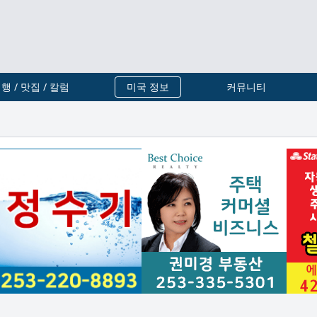
행 / 맛집 / 칼럼
미국 정보
커뮤니티