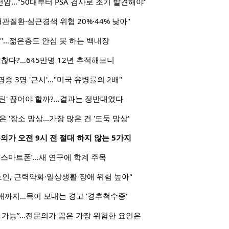
선암…"50대부터 PSA 검사로 조기 발견해야"
관질환·심근경색 위험 20%·44% 낮아"
"…젊은층도 안심 못 하는 백내장
괜찮다?…645만명 12년 추적해보니
명중 3명 '근시'…"미국 유병률의 2배"
틴' 끊어야 할까?…결과는 정반대였다
 '장소 망상…가장 많은 건 '도둑 망상'
의가 오전 9시 전 절대 하지 않는 5가지
‘스마트폰’…새 연구에 학계 주목
노인, 근력약화·일상생활 장애 위험 높아"
애까지…목이 보내는 경고 '경추척수증'
방 가능”…전문의가 꼽은 가장 위험한 요인은