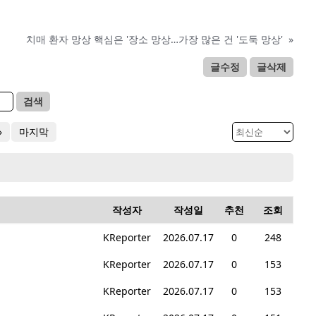
치매 환자 망상 핵심은 '장소 망상…가장 많은 건 '도둑 망상'
»
글수정
글삭제
검색
»
마지막
작성자
작성일
추천
조회
KReporter
2026.07.17
0
248
KReporter
2026.07.17
0
153
KReporter
2026.07.17
0
153