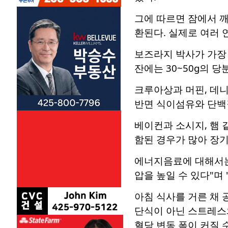
그에 따르면 잠에서 
환된다. 실제로 여러
보즈라지 박사가 가장 
잔에는 30~50g의 
크루아상과 머핀, 데
반면 식이섬유와 단백
베이컨과 소시지, 햄 
함된 경우가 많아 장기
에너지음료에 대해서는 
압을 높일 수 있다"며
아침 식사를 거른 채
단식이 아닌 스트레스
혈당 변동 폭이 커질 