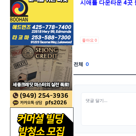
시애틀 다운타운 4곳
좋아요
0
전체
0