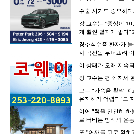
수술 시기도 중요하다
강 교수는 "증상이 1
게 훨씬 결과가 좋다"
경추척수증 환자가 늘
자 곡선을 무너뜨려 이
이 상태가 오래 지속되
강 교수는 평소 자세 
그는 "가슴을 활짝 펴
유지하기 어렵다"고 
이어 "턱을 천천히 하
로 버티는 방식의 운동
또 "어깨를 뒤로 젖히