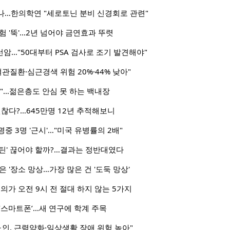
나…한의학연 "세로토닌 분비 신경회로 관련"
험 '뚝'…2년 넘어야 금연효과 뚜렷
선암…"50대부터 PSA 검사로 조기 발견해야"
관질환·심근경색 위험 20%·44% 낮아"
"…젊은층도 안심 못 하는 백내장
괜찮다?…645만명 12년 추적해보니
명중 3명 '근시'…"미국 유병률의 2배"
틴' 끊어야 할까?…결과는 정반대였다
 '장소 망상…가장 많은 건 '도둑 망상'
의가 오전 9시 전 절대 하지 않는 5가지
‘스마트폰’…새 연구에 학계 주목
노인, 근력약화·일상생활 장애 위험 높아"