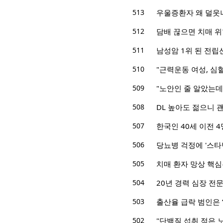
513
우울증환자 왜 덜웃
512
담배 끊으면 치매 위
511
남성암 1위 된 전립
510
"근력운동 여성, 심혈
509
"노안인 줄 알았는데
508
DL 높아도 젊으니 
507
한국인 40세 이전 4
506
당뇨병 걱정에 '스타
505
치매 환자 망상 핵심은
504
20년 경력 심장 전문
503
출산율 급락 범인은 
502
"단백질 섭취 적은 