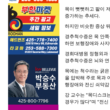
목이 뻣뻣하고 팔이 저
증가하는 추세다.
하지만 비슷한 증상 뒤
경추척수증은 목 안쪽
하면 보행장애와 사지
경희대병원 정형외과 
경추척수증은 뇌와 연
목에는 척수라는 굵은
을 압박해 주로 목과 
행장애와 전신 쇠약감 
강 교수는 "목디스크는
경우가 많다"며 "전신