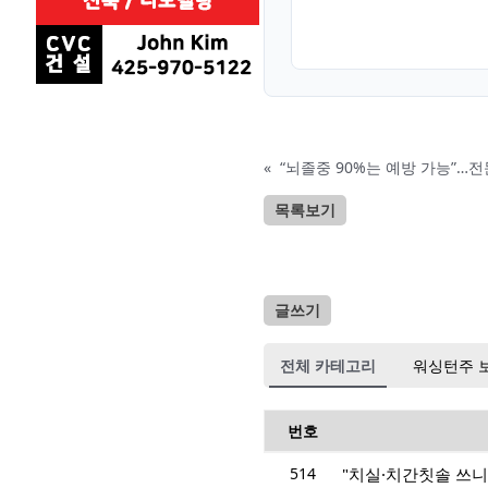
«
“뇌졸중 90%는 예방 가능”…
목록보기
글쓰기
전체 카테고리
워싱턴주 
번호
514
"치실·치간칫솔 쓰니