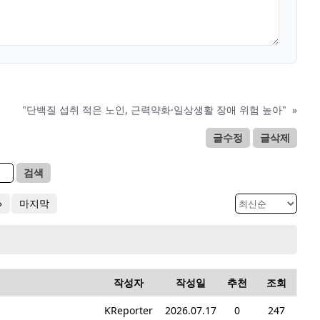
"단백질 섭취 적은 노인, 근력약화·일상생활 장애 위험 높아"
»
글수정
글삭제
검색
»
마지막
작성자
작성일
추천
조회
KReporter
2026.07.17
0
247