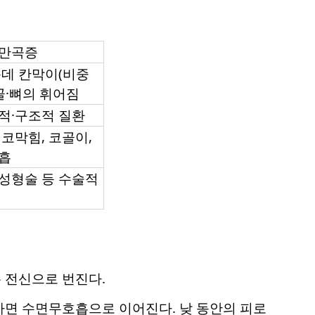
만곡증
운데 칸막이(비중
골·뼈의 휘어짐
적·구조적 질환
코막힘, 코골이,
흡
성형술 등 수술적
 전신으로 번진다.
하면 수면무호흡으로 이어진다. 낮 동안의 피로