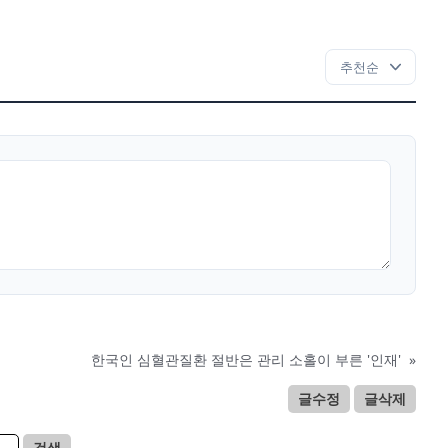
한국인 심혈관질환 절반은 관리 소홀이 부른 '인재'
»
글수정
글삭제
검색