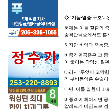
◇ '기능·염증·구조'
문제는 이들 질환의 증
중격만곡증에서도 흔히
하지만 비염과 축농증
비중격만곡증은 코 중
이 쌓이는 감염성 질환
따라서 '무엇이 코막힘
리 부비동염은 수술이 
다만, 이들 질환이 따
비중격이 휘어지면 공
알레르기 비염으로 점