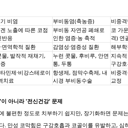
기 비염
부비동염(축농증)
비중격
겐 노출에 따른 코점
부비동 자연공 폐쇄로
코 가
민반응
인한 염증·농 축적
격) 연
·면역학적 질환
감염성·염증성 질환
해부학
콧물, 발작적 재채기,
누런 콧물, 후비루, 안면
지속적 
움증
통, 두통
구강호
타민제·비강스테로이
항생제, 점막수축제, 내
비중격
면역치료
시경 부비동수술
교정
편'이 아니라 '전신건강' 문제
에 불편한 정도로 치부하기 쉽지만, 장기화하면 문제는
다. 만성 코막힘은 구강호흡과 코골이를 유발하고, 심