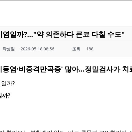
비염일까?…"약 의존하다 큰코 다칠 수도"
작성일
2026-05-18 08:56
조회
188
부비동염·비중격만곡증' 많아…정밀검사가 치
일까?