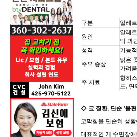
구분
알레르
알레르
원인
막 과
성격
기능적
맑은 
주요 증상
가려
항히스
주 치료
드, 
◇ 코 질환, 단순 '불
코막힘을 단순히 생활
대표적인 게 수면장애