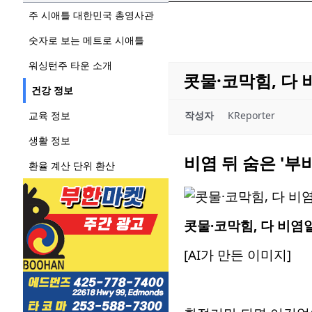
주 시애틀 대한민국 총영사관
숫자로 보는 메트로 시애틀
워싱턴주 타운 소개
콧물·코막힘, 다 
건강 정보
교육 정보
작성자
KReporter
생활 정보
비염 뒤 숨은 '
환율 계산 단위 환산
콧물·코막힘, 다 비염
[AI가 만든 이미지]