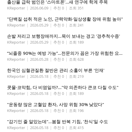
출산율 급락 범인은 ‘스마트폰’…새 연구에 학계 주목
KReporter
|
2026.06.09
|
추천 0
|
조회 351
"단백질 섭취 적은 노인, 근력약화·일상생활 장애 위험 높아"
KReporter
|
2026.05.29
|
추천 0
|
조회 241
손발 저리고 보행장애까지…목이 보내는 경고 '경추척수증'
KReporter
|
2026.05.29
|
추천 0
|
조회 189
“뇌졸중 90%는 예방 가능”…전문의가 꼽은 가장 위험한 요인은
KReporter
|
2026.05.28
|
추천 0
|
조회 628
한국인 심혈관질환 절반은 관리 소홀이 부른 '인재'
KReporter
|
2026.05.18
|
추천 0
|
조회 219
콧물·코막힘, 다 비염일까?…"약 의존하다 큰코 다칠 수도"
KReporter
|
2026.05.18
|
추천 0
|
조회 189
"운동량 많은 고혈압 환자, 사망 위험 30% 낮았다"
KReporter
|
2026.05.18
|
추천 0
|
조회 196
"감기인 줄 알았는데"…봄철 반복 기침, '천식'일 수도
KReporter
|
2026.05.18
|
추천 0
|
조회 415