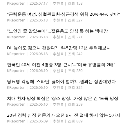
KReporter
|
2026.07.17
|
추천 0
|
조회 158
"근력운동 여성, 심혈관질환·심근경색 위험 20%·44% 낮아"
KReporter
|
2026.06.18
|
추천 0
|
조회 327
"노안인 줄 알았는데"…젊은층도 안심 못 하는 백내장
KReporter
|
2026.06.18
|
추천 0
|
조회 271
DL 높아도 젊으니 괜찮다?…645만명 12년 추적해보니
KReporter
|
2026.06.18
|
추천 0
|
조회 242
한국인 40세 이전 4명중 3명 '근시'…"미국 유병률의 2배"
KReporter
|
2026.06.10
|
추천 0
|
조회 280
당뇨병 걱정에 '스타틴' 끊어야 할까?…결과는 정반대였다
KReporter
|
2026.06.10
|
추천 0
|
조회 324
치매 환자 망상 핵심은 '장소 망상…가장 많은 건 '도둑 망상'
KReporter
|
2026.06.10
|
추천 0
|
조회 259
20년 경력 심장 전문의가 오전 9시 전 절대 하지 않는 5가지
KReporter
|
2026.06.09
|
추천 0
|
조회 889