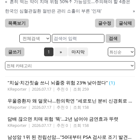
«
흔히 먹는 약이 치매 위험 50%↑ 가능성도…주의해야 할 4종은
한국인 심혈관질환 절반은 관리 소홀이 부른 '인재'
»
목록보기
글수정
글삭제
검색
글쓰기
1
»
마지막
"치실·치간칫솔 쓰니 뇌졸중 위험 23% 낮아졌다"
(1)
KReporter
|
2026.07.17
|
추천 0
|
조회 259
우울증환자 왜 덜웃나…한의학연 "세로토닌 분비 신경회로 관련"
KReporter
|
2026.07.17
|
추천 0
|
조회 158
담배 끊으면 치매 위험 '뚝'…2년 넘어야 금연효과 뚜렷
KReporter
|
2026.07.17
|
추천 0
|
조회 158
남성암 1위 된 전립선암…"50대부터 PSA 검사로 조기 발견해야"