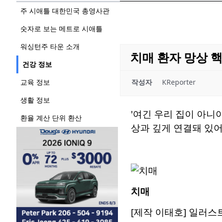
주 시애틀 대한민국 총영사관
숫자로 보는 메트로 시애틀
워싱턴주 타운 소개
치매 환자 망상 핵
건강 정보
교육 정보
작성자
KReporter
생활 정보
'여긴 우리 집이 아니야'
환율 계산 단위 환산
상과 깊게 연결돼 있어
치매
[제작 이태호] 일러스