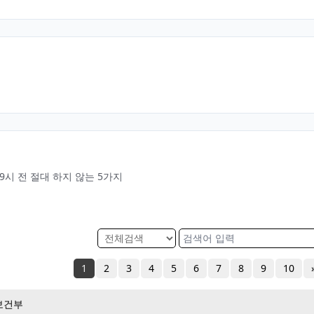
9시 전 절대 하지 않는 5가지
1
2
3
4
5
6
7
8
9
10
보건부