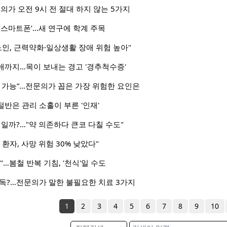
의가 오전 9시 전 절대 하지 않는 5가지
‘스마트폰’…새 연구에 학계 주목
노인, 근력약화·일상생활 장애 위험 높아"
애까지…목이 보내는 경고 '경추척수증'
방 가능”…전문의가 꼽은 가장 위험한 요인은
반은 관리 소홀이 부른 '인재'
염일까?…"약 의존하다 큰코 다칠 수도"
환자, 사망 위험 30% 낮았다"
…봄철 반복 기침, '천식'일 수도
독?…전문의가 말한 불필요한 치료 3가지
1
2
3
4
5
6
7
8
9
10