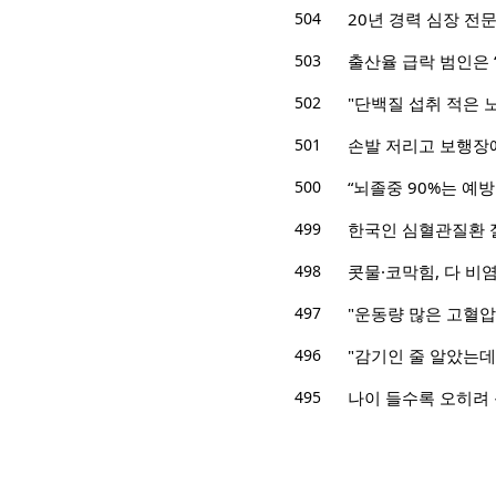
504
20년 경력 심장 전문
503
출산율 급락 범인은 
502
"단백질 섭취 적은 
501
손발 저리고 보행장
500
“뇌졸중 90%는 예
499
한국인 심혈관질환 절
498
콧물·코막힘, 다 비
497
"운동량 많은 고혈압 
496
"감기인 줄 알았는데"
495
나이 들수록 오히려 