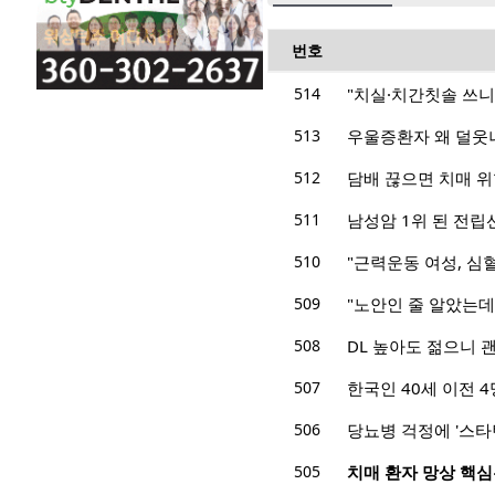
번호
514
"치실·치간칫솔 쓰니
513
우울증환자 왜 덜웃
512
담배 끊으면 치매 위
511
남성암 1위 된 전립
510
"근력운동 여성, 심혈
509
"노안인 줄 알았는데
508
DL 높아도 젊으니 
507
한국인 40세 이전 4
506
당뇨병 걱정에 '스타
505
치매 환자 망상 핵심은