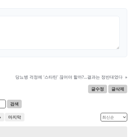
당뇨병 걱정에 '스타틴' 끊어야 할까?…결과는 정반대였다
»
글수정
글삭제
검색
»
마지막