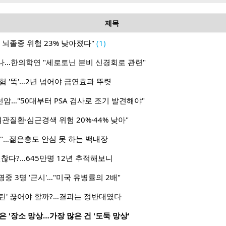
제목
 뇌졸중 위험 23% 낮아졌다"
(1)
나…한의학연 "세로토닌 분비 신경회로 관련"
험 '뚝'…2년 넘어야 금연효과 뚜렷
선암…"50대부터 PSA 검사로 조기 발견해야"
관질환·심근경색 위험 20%·44% 낮아"
"…젊은층도 안심 못 하는 백내장
괜찮다?…645만명 12년 추적해보니
명중 3명 '근시'…"미국 유병률의 2배"
틴' 끊어야 할까?…결과는 정반대였다
 '장소 망상…가장 많은 건 '도둑 망상'