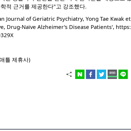
과학적 근거를 제공한다"고 강조했다.
Journal of Geriatric Psychiatry, Yong Tae Kwak et 
ve, Drug-Naïve Alzheimer's Disease Patients',
https
0329X
애틀 제휴사)