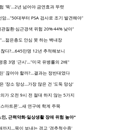
험 '뚝'…2년 넘어야 금연효과 뚜렷
선암…"50대부터 PSA 검사로 조기 발견해야"
관질환·심근경색 위험 20%·44% 낮아"
"…젊은층도 안심 못 하는 백내장
괜찮다?…645만명 12년 추적해보니
명중 3명 '근시'…"미국 유병률의 2배"
틴' 끊어야 할까?…결과는 정반대였다
 '장소 망상…가장 많은 건 '도둑 망상'
의가 오전 9시 전 절대 하지 않는 5가지
‘스마트폰’…새 연구에 학계 주목
노인, 근력약화·일상생활 장애 위험 높아"
애까지…목이 보내는 경고 '경추척수증'