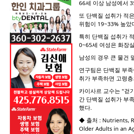
66세 이상 남성에서 
또 단백질 섭취가 적은
위험이 19~33% 높았
특히 단백질 섭취가 적은
0~65세 여성은 화장
남성의 경우 큰 물건 
연구팀은 단백질 부족
취가 부족하면 고령층의
카이사르 교수는 "걷기
간 단백질 섭취가 부족
했다.
◆ 출처 : Nutrients, Ri
Older Adults in an 