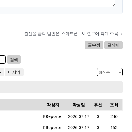
출산율 급락 범인은 ‘스마트폰’…새 연구에 학계 주목
»
글수정
글삭제
검색
»
마지막
작성자
작성일
추천
조회
KReporter
2026.07.17
0
246
KReporter
2026.07.17
0
152