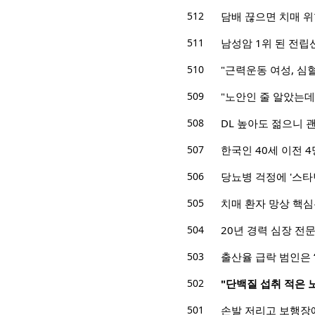
512
담배 끊으면 치매 위
511
남성암 1위 된 전립
510
"근력운동 여성, 심혈
509
"노안인 줄 알았는데
508
DL 높아도 젊으니 
507
한국인 40세 이전 4
506
당뇨병 걱정에 '스타
505
치매 환자 망상 핵심은
504
20년 경력 심장 전문
503
출산율 급락 범인은 
502
"단백질 섭취 적은 
501
손발 저리고 보행장