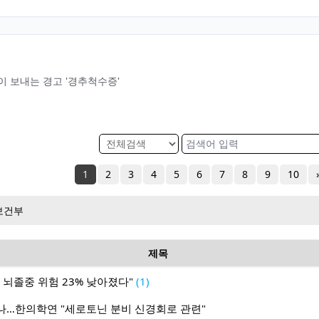
 보내는 경고 '경추척수증'
1
2
3
4
5
6
7
8
9
10
보건부
제목
 뇌졸중 위험 23% 낮아졌다"
(1)
나…한의학연 "세로토닌 분비 신경회로 관련"