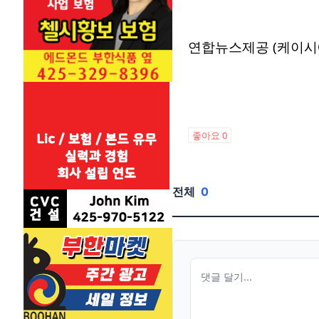
연합뉴스제공 (케이시
좋아요
0
전체
0