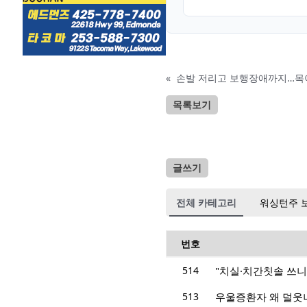
«
손발 저리고 보행장애까지…목이
목록보기
글쓰기
전체 카테고리
워싱턴주 
번호
514
"치실·치간칫솔 쓰니
513
우울증환자 왜 덜웃