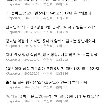
KReporter
|
2026.06.18
|
추천 0
|
조회 266
DL 높아도 젊으니 괜찮다?…645만명 12년 추적해보니
KReporter
|
2026.06.18
|
추천 0
|
조회 238
한국인 40세 이전 4명중 3명 '근시'…"미국 유병률의 2배"
KReporter
|
2026.06.10
|
추천 0
|
조회 279
당뇨병 걱정에 '스타틴' 끊어야 할까?…결과는 정반대였다
KReporter
|
2026.06.10
|
추천 0
|
조회 321
치매 환자 망상 핵심은 '장소 망상…가장 많은 건 '도둑 망상'
KReporter
|
2026.06.10
|
추천 0
|
조회 255
20년 경력 심장 전문의가 오전 9시 전 절대 하지 않는 5가지
KReporter
|
2026.06.09
|
추천 0
|
조회 886
출산율 급락 범인은 ‘스마트폰’…새 연구에 학계 주목
KReporter
|
2026.06.09
|
추천 0
|
조회 351
"단백질 섭취 적은 노인, 근력약화·일상생활 장애 위험 높아"
KReporter
|
2026.05.29
|
추천 0
|
조회 240