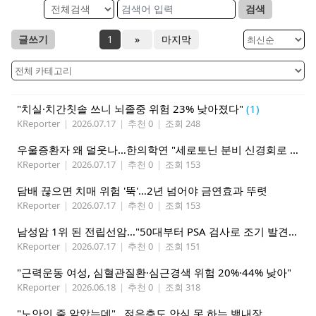
검색
글쓰기
1
»
마지막
"치실·치간칫솔 쓰니 뇌졸중 위험 23% 낮아졌다"
(1)
KReporter
|
2026.07.17
|
추천 0
|
조회 248
우울증환자 왜 덜웃나…한의학연 "세로토닌 분비 신경회로 관련"
KReporter
|
2026.07.17
|
추천 0
|
조회 153
담배 끊으면 치매 위험 '뚝'…2년 넘어야 금연효과 뚜렷
KReporter
|
2026.07.17
|
추천 0
|
조회 153
남성암 1위 된 전립선암…"50대부터 PSA 검사로 조기 발견해야"
KReporter
|
2026.07.17
|
추천 0
|
조회 151
"근력운동 여성, 심혈관질환·심근경색 위험 20%·44% 낮아"
KReporter
|
2026.06.18
|
추천 0
|
조회 318
"노안인 줄 알았는데"…젊은층도 안심 못 하는 백내장