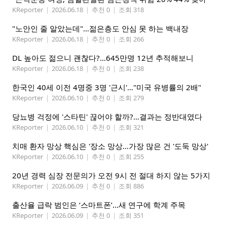
KReporter
|
2026.06.18
|
추천 0
|
조회 318
"노안인 줄 알았는데"…젊은층도 안심 못 하는 백내장
KReporter
|
2026.06.18
|
추천 0
|
조회 266
DL 높아도 젊으니 괜찮다?…645만명 12년 추적해보니
KReporter
|
2026.06.18
|
추천 0
|
조회 238
한국인 40세 이전 4명중 3명 '근시'…"미국 유병률의 2배"
KReporter
|
2026.06.10
|
추천 0
|
조회 279
당뇨병 걱정에 '스타틴' 끊어야 할까?…결과는 정반대였다
KReporter
|
2026.06.10
|
추천 0
|
조회 321
치매 환자 망상 핵심은 '장소 망상…가장 많은 건 '도둑 망상'
KReporter
|
2026.06.10
|
추천 0
|
조회 255
20년 경력 심장 전문의가 오전 9시 전 절대 하지 않는 5가지
KReporter
|
2026.06.09
|
추천 0
|
조회 886
출산율 급락 범인은 ‘스마트폰’…새 연구에 학계 주목
KReporter
|
2026.06.09
|
추천 0
|
조회 351