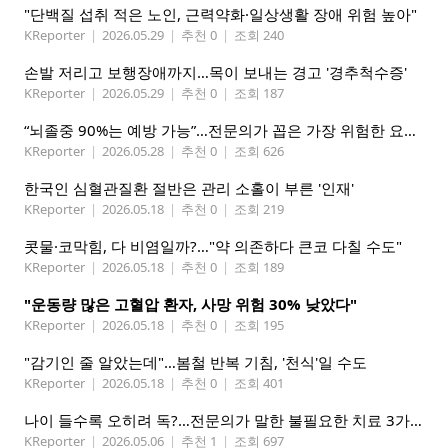
"단백질 섭취 적은 노인, 근력약화·일상생활 장애 위험 높아"
KReporter
|
2026.05.29
|
추천 0
|
조회 240
손발 저리고 보행장애까지…목이 보내는 경고 '경추척수증'
KReporter
|
2026.05.29
|
추천 0
|
조회 187
“뇌졸중 90%는 예방 가능”…전문의가 꼽은 가장 위험한 요인은
KReporter
|
2026.05.28
|
추천 0
|
조회 626
한국인 심혈관질환 절반은 관리 소홀이 부른 '인재'
KReporter
|
2026.05.18
|
추천 0
|
조회 219
콧물·코막힘, 다 비염일까?…"약 의존하다 큰코 다칠 수도"
KReporter
|
2026.05.18
|
추천 0
|
조회 189
"운동량 많은 고혈압 환자, 사망 위험 30% 낮았다"
KReporter
|
2026.05.18
|
추천 0
|
조회 195
"감기인 줄 알았는데"…봄철 반복 기침, '천식'일 수도
KReporter
|
2026.05.18
|
추천 0
|
조회 401
나이 들수록 오히려 독?…전문의가 말한 불필요한 치료 3가지
KReporter
|
2026.05.06
|
추천 1
|
조회 697