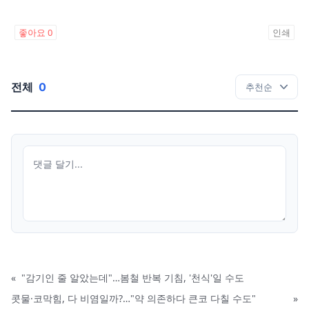
좋아요
0
인쇄
전체
0
«
"감기인 줄 알았는데"…봄철 반복 기침, '천식'일 수도
콧물·코막힘, 다 비염일까?…"약 의존하다 큰코 다칠 수도"
»