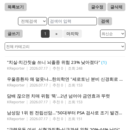
목록보기
글수정
글삭제
검색
글쓰기
1
»
마지막
"치실·치간칫솔 쓰니 뇌졸중 위험 23% 낮아졌다"
(1)
KReporter
|
2026.07.17
|
추천 0
|
조회 248
우울증환자 왜 덜웃나…한의학연 "세로토닌 분비 신경회로 관련"
KReporter
|
2026.07.17
|
추천 0
|
조회 153
담배 끊으면 치매 위험 '뚝'…2년 넘어야 금연효과 뚜렷
KReporter
|
2026.07.17
|
추천 0
|
조회 153
남성암 1위 된 전립선암…"50대부터 PSA 검사로 조기 발견해야"
KReporter
|
2026.07.17
|
추천 0
|
조회 151
"근력운동 여성, 심혈관질환·심근경색 위험 20%·44% 낮아"