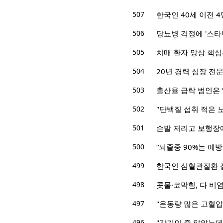
507
한국인 40세 이전 4
506
당뇨병 걱정에 '스타
505
치매 환자 망상 핵심은
504
20년 경력 심장 전문
503
출산율 급락 범인은 
502
"단백질 섭취 적은 
501
손발 저리고 보행장
500
“뇌졸중 90%는 예
499
한국인 심혈관질환 절
498
콧물·코막힘, 다 비
497
"운동량 많은 고혈압 
496
"감기인 줄 알았는데"