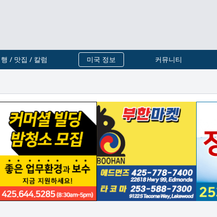
행 / 맛집 / 칼럼
미국 정보
커뮤니티