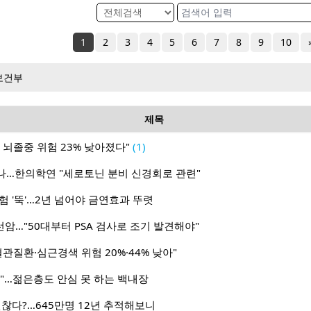
1
2
3
4
5
6
7
8
9
10
보건부
제목
 뇌졸중 위험 23% 낮아졌다"
(1)
나…한의학연 "세로토닌 분비 신경회로 관련"
험 '뚝'…2년 넘어야 금연효과 뚜렷
선암…"50대부터 PSA 검사로 조기 발견해야"
관질환·심근경색 위험 20%·44% 낮아"
"…젊은층도 안심 못 하는 백내장
괜찮다?…645만명 12년 추적해보니