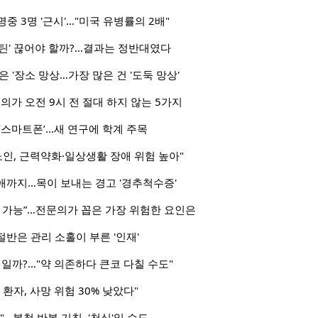
명중 3명 '근시'…"미국 유병률의 2배"
틴' 끊어야 할까?…결과는 정반대였다
 '장소 망상…가장 많은 건 '도둑 망상'
의가 오전 9시 전 절대 하지 않는 5가지
‘스마트폰’…새 연구에 학계 주목
노인, 근력약화·일상생활 장애 위험 높아"
애까지…목이 보내는 경고 '경추척수증'
방 가능”…전문의가 꼽은 가장 위험한 요인은
반은 관리 소홀이 부른 '인재'
염일까?…"약 의존하다 큰코 다칠 수도"
환자, 사망 위험 30% 낮았다"
…봄철 반복 기침, '천식'일 수도