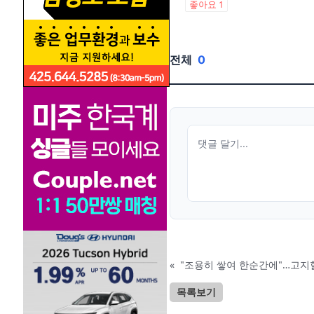
좋아요
1
전체
0
«
"조용히 쌓여 한순간에"…고지
목록보기