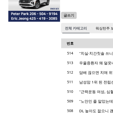
글쓰기
전체 카테고리
워싱턴주 
번호
514
"치실·치간칫솔 쓰니
513
우울증환자 왜 덜웃
512
담배 끊으면 치매 위
511
남성암 1위 된 전립
510
"근력운동 여성, 심혈
509
"노안인 줄 알았는데
508
DL 높아도 젊으니 