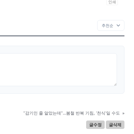
인쇄
"감기인 줄 알았는데"…봄철 반복 기침, '천식'일 수도
»
글수정
글삭제