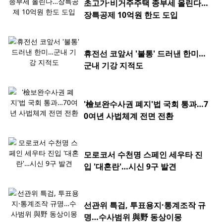
초고가·비거주주택 종부세 올린다…
장특공제 10억원 한도 도입
휴전선 코앞서 '불통' 드러낸 한미…
군내 기강 지적도
'檢보완수사권 폐지'법 국회 통과…7
0여년 사법체계 전면 전환
모로코서 수천명 스페인 세우타 진
입 '대혼란'…시신 9구 발견
선관위 특검, 투표용지·통계조작 규
명…수사범위 與野 동상이몽