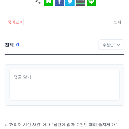
좋아요
0
인쇄
전체
0
«
'캐리어 시신 사건' 아내 "남편이 엄마 수천번 때려 숨지게 해"