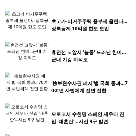
초고가·비거주주택 종부세 올린다…
장특공제 10억원 한도 도입
휴전선 코앞서 '불통' 드러낸 한미…
군내 기강 지적도
'檢보완수사권 폐지'법 국회 통과…7
0여년 사법체계 전면 전환
모로코서 수천명 스페인 세우타 진
입 '대혼란'…시신 9구 발견