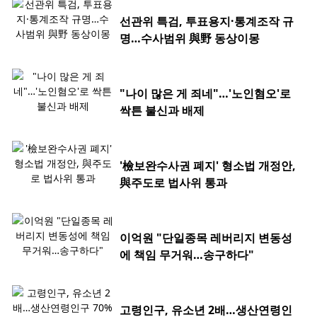
선관위 특검, 투표용지·통계조작 규
명…수사범위 與野 동상이몽
"나이 많은 게 죄네"…'노인혐오'로
싹튼 불신과 배제
'檢보완수사권 폐지' 형소법 개정안,
與주도로 법사위 통과
이억원 "단일종목 레버리지 변동성
에 책임 무거워…송구하다"
고령인구, 유소년 2배…생산연령인