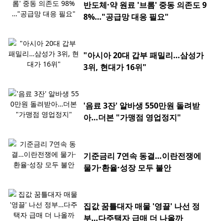
반도체·약 원료 '브롬' 중동 의존도 9
8%…"공급망 대응 필요"
"아시아 20대 갑부 패밀리…삼성가
3위, 현대가 16위"
'음료 3잔' 알바생 550만원 돌려받
아…더본 "가맹점 영업정지"
기준금리 7연속 동결…이란전쟁에
물가·환율·성장 모두 불안
집값 꿈틀대자 매물 '영끌' 나선 정
부…다주택자 급매 더 나올까