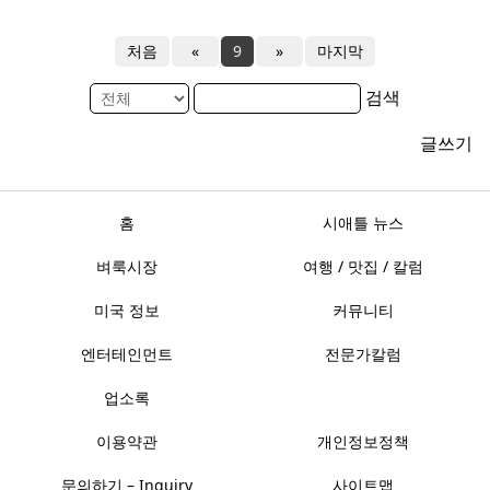
처음
«
9
»
마지막
검색
글쓰기
홈
시애틀 뉴스
벼룩시장
여행 / 맛집 / 칼럼
미국 정보
커뮤니티
엔터테인먼트
전문가칼럼
업소록
이용약관
개인정보정책
문의하기 – Inquiry
사이트맵