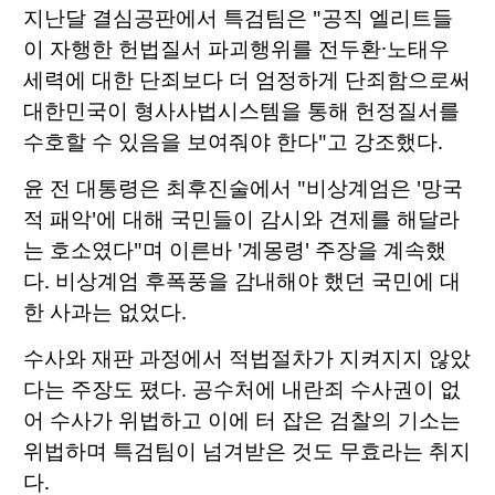
지난달 결심공판에서 특검팀은 "공직 엘리트들
이 자행한 헌법질서 파괴행위를 전두환·노태우
세력에 대한 단죄보다 더 엄정하게 단죄함으로써
대한민국이 형사사법시스템을 통해 헌정질서를
수호할 수 있음을 보여줘야 한다"고 강조했다.
윤 전 대통령은 최후진술에서 "비상계엄은 '망국
적 패악'에 대해 국민들이 감시와 견제를 해달라
는 호소였다"며 이른바 '계몽령' 주장을 계속했
다. 비상계엄 후폭풍을 감내해야 했던 국민에 대
한 사과는 없었다.
수사와 재판 과정에서 적법절차가 지켜지지 않았
다는 주장도 폈다. 공수처에 내란죄 수사권이 없
어 수사가 위법하고 이에 터 잡은 검찰의 기소는
위법하며 특검팀이 넘겨받은 것도 무효라는 취지
다.