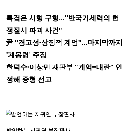
특검은 사형 구형…"반국가세력의 헌
정질서 파괴 사건"
尹 "경고성·상징적 계엄"…마지막까지
'계몽령' 주장
한덕수·이상민 재판부 "계엄=내란" 인
정해 중형 선고
발언하는 지귀연 부장판사