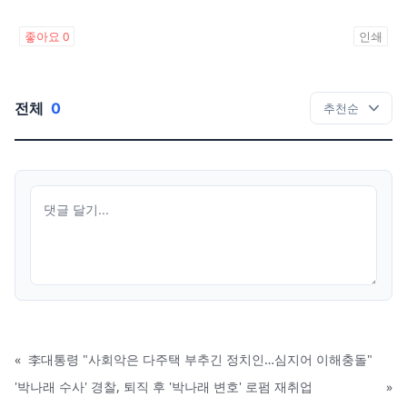
좋아요
0
인쇄
전체
0
«
李대통령 "사회악은 다주택 부추긴 정치인…심지어 이해충돌"
'박나래 수사' 경찰, 퇴직 후 '박나래 변호' 로펌 재취업
»