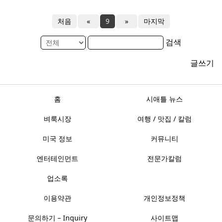
처음
«
9
»
마지막
검색
글쓰기
홈
시애틀 뉴스
벼룩시장
여행 / 맛집 / 칼럼
미국 정보
커뮤니티
엔터테인먼트
전문가칼럼
업소록
이용약관
개인정보정책
문의하기 – Inquiry
사이트맵