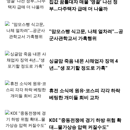
집값 꿈틀대자 매물 '영끌' 나선 정
부…다주택자 급매 더 나올까
"맘모스빵 식고문, 나체 얼차려"…공
군사관학교서 가혹행위
싱글맘 죽음 내몬 사채업자 징역 4
년…"생 포기할 정도로 가혹"
휴전 소식에 원유·코스피 각각 하락
베팅한 개미들 희비 교차
KDI "중동전쟁에 경기 하방 위험 확
대…물가상승 압력 커질수도"