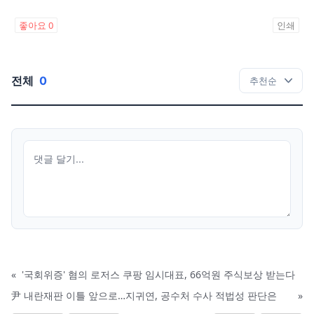
좋아요
0
인쇄
전체
0
«
'국회위증' 혐의 로저스 쿠팡 임시대표, 66억원 주식보상 받는다
尹 내란재판 이틀 앞으로…지귀연, 공수처 수사 적법성 판단은
»