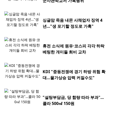
군사관학교서 가혹행위
싱글맘 죽음 내몬 사채업자 징역 4
년…"생 포기할 정도로 가혹"
휴전 소식에 원유·코스피 각각 하락
베팅한 개미들 희비 교차
KDI "중동전쟁에 경기 하방 위험 확
대…물가상승 압력 커질수도"
"설탕부담금, 당 함량 따라 부과"…
콜라 500㎖ 150원