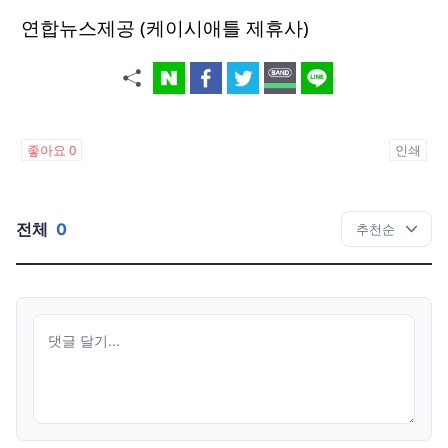
연합뉴스제공 (케이시애틀 제휴사)
좋아요
0
인쇄
전체
0