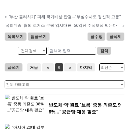
«
'부산 돌려차기' 피해 국가배상 판결…"부실수사로 정신적 고통"
'국회위증' 혐의 로저스 쿠팡 임시대표, 66억원 주식보상 받는다
»
목록보기
답글쓰기
글수정
글삭제
검색
글쓰기
처음
«
9
»
마지막
반도체·약 원료 '브롬' 중동 의존도 9
8%…"공급망 대응 필요"