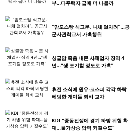
부…다주택자 급매 더 나올까
"맘모스빵 식고문, 나체 얼차려"…공
군사관학교서 가혹행위
싱글맘 죽음 내몬 사채업자 징역 4
년…"생 포기할 정도로 가혹"
휴전 소식에 원유·코스피 각각 하락
베팅한 개미들 희비 교차
KDI "중동전쟁에 경기 하방 위험 확
대…물가상승 압력 커질수도"