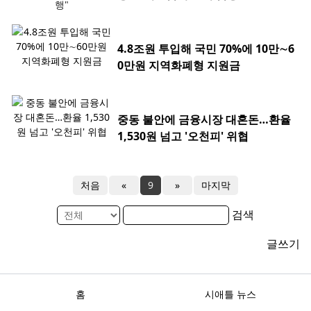
4.8조원 투입해 국민 70%에 10만∼6
0만원 지역화폐형 지원금
중동 불안에 금융시장 대혼돈…환율
1,530원 넘고 '오천피' 위협
처음
«
9
»
마지막
검색
글쓰기
홈
시애틀 뉴스