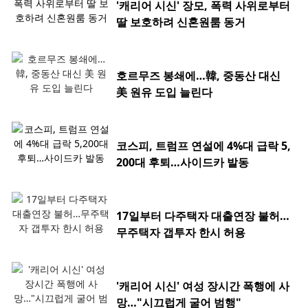
'캐리어 시신' 장모, 폭력 사위로부터
딸 보호하려 신혼원룸 동거
호르무즈 봉쇄에…韓, 중동산 대신
美 원유 도입 늘린다
코스피, 트럼프 연설에 4%대 급락 5,
200대 후퇴…사이드카 발동
17일부터 다주택자 대출연장 불허…
무주택자 갭투자 한시 허용
'캐리어 시신' 여성 장시간 폭행에 사
망…"시끄럽게 굴어 범행"