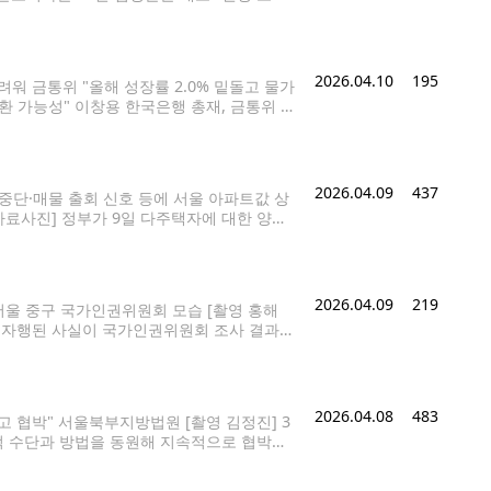
고했다"며 "A점주는 고소를 취하하고 처벌불
2026.04.10
195
려워 금통위 "올해 성장률 2.0% 밑돌고 물가
환 가능성" 이창용 한국은행 총재, 금통위 주
관에서 열린 금융통화위원회 본회의에서 의사봉
2026.04.09
437
중단·매물 출회 신호 등에 서울 아파트값 상
료사진] 정부가 9일 다주택자에 대한 양도
 신청하면 중과에서 배제하는 보완책을 내놓
2026.04.09
219
서울 중구 국가인권위원회 모습 [촬영 홍해
위가 자행된 사실이 국가인권위원회 조사 결과
에게 학교에 대한 특별 정밀 진단을 실시할
2026.04.08
483
고 협박" 서울북부지방법원 [촬영 김정진] 3
적 수단과 방법을 동원해 지속적으로 협박해
김회근 판사는 8일 대부업법·채권추심법·전자
씨에게 징역 4년을 선고하고