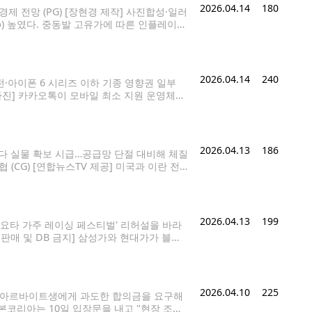
2026.04.14
180
제 전망 (PG) [장현경 제작] 사진합성·일러
p) 높였다. 중동발 고유가에 따른 인플레이션
올해 중순께 사그라든다는 시나리오에서 기존
월 세계경제전망'(World
2026.04.14
240
전·아이폰 6 시리즈 이하 기종 영향권 일부
사진] 카카오톡이 모바일 최소 지원 운영체제
이에서 "갑자기 카카오톡이 되지 않는다"는 문
2026.04.13
186
보다 실물 확보 시급…공급망 단절 대비해 체질
CG) [연합뉴스TV 제공] 미국과 이란 전
 의존도가 높은 헬륨, 브롬 등에 대한 안정적
2026.04.13
199
 토요타 가주 레이싱 페스티벌' 리허설을 바라
판매 및 DB 금지] 삼성가와 현대가가 블룸
6위를 차지했다. 블룸버그 통신은 자사 블룸버
2026.04.10
225
0]는 아르바이트생에게 과도한 합의금을 요구해
코리아는 10일 입장문을 내고 "현장 조사