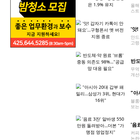
올해
스트
우려
전망
'앗
안드
고령
(O
의가
반도
무역
개선
쟁으
공급
"아
블룸
보는
버그
그 억
'음
커피
논란