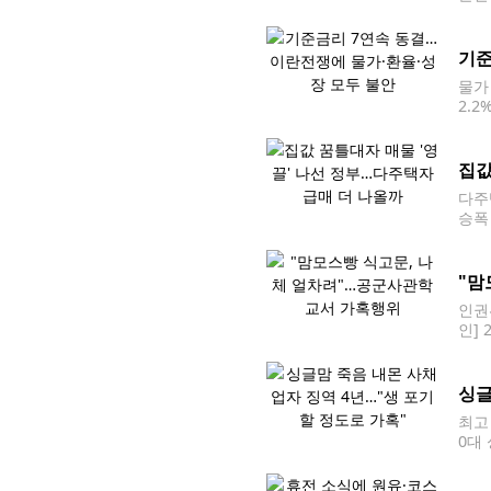
종료
원서
기준
물가
2.
재 
을 두
집값
다주
승폭
소득
으면
"맘
인권
인]
드러
것을
싱글
최고
0대
죽음
금융