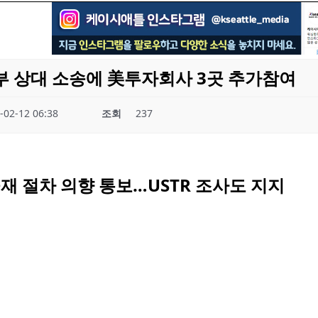
 상대 소송에 美투자회사 3곳 추가참여
-02-12 06:38
조회
237
중재 절차 의향 통보…USTR 조사도 지지