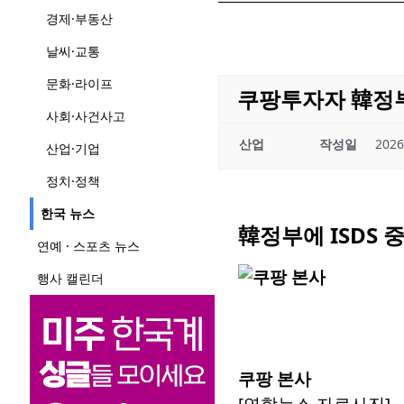
경제·부동산
날씨·교통
문화·라이프
쿠팡투자자 韓정부
사회·사건사고
산업
작성일
2026
산업·기업
정치·정책
한국 뉴스
韓정부에 ISDS 
연예 · 스포츠 뉴스
행사 캘린더
쿠팡 본사
[연합뉴스 자료사진]