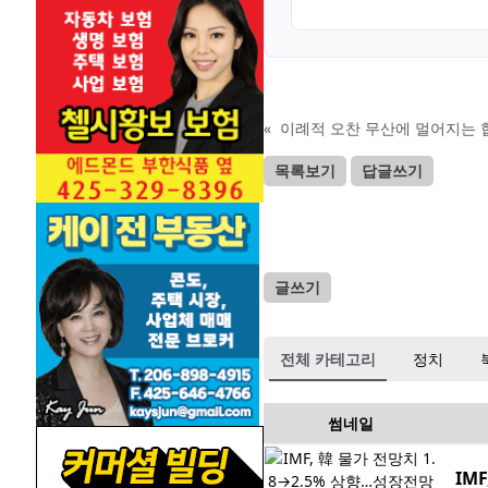
«
이례적 오찬 무산에 멀어지는 협
목록보기
답글쓰기
글쓰기
전체 카테고리
정치
썸네일
IM