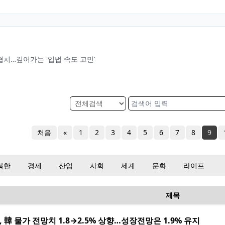
치…깊어가는 '입법 속도 고민'
처음
«
1
2
3
4
5
6
7
8
9
북한
경제
산업
사회
세계
문화
라이프
제목
F, 韓 물가 전망치 1.8→2.5% 상향…성장전망은 1.9% 유지