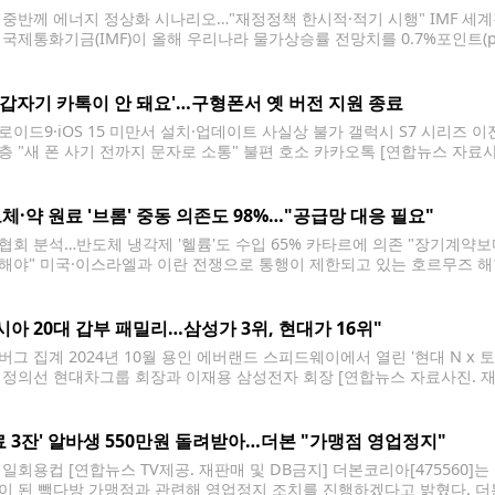
 중반께 에너지 정상화 시나리오…"재정정책 한시적·적기 시행" IMF 세계경
 국제통화기금(IMF)이 올해 우리나라 물가상승률 전망치를 0.7%포인트(
를 반영한 것이다. 실질 국내총생산(GDP) 성장률은 중동 전쟁 영향이 
치를 유지했다. 14일 재정경제부에 따르면 IMF는 이날 발표한 '2026년 4
! 갑자기 카톡이 안 돼요'…구형폰서 옛 버전 지원 종료
로이드9·iOS 15 미만서 설치·업데이트 사실상 불가 갤럭시 S7 시리즈 이
층 "새 폰 사기 전까지 문자로 소통" 불편 호소 카카오톡 [연합뉴스 자료
S) 버전을 상향한 가운데 이를 알지 못한 일부 구형 스마트폰 이용자들 사
 잇따르고
체·약 원료 '브롬' 중동 의존도 98%…"공급망 대응 필요"
협회 분석…반도체 냉각제 '헬륨'도 수입 65% 카타르에 의존 "장기계약
해야" 미국·이스라엘과 이란 전쟁으로 통행이 제한되고 있는 호르무즈 해협 (
로 호르무즈 해협 통항이 자유롭지 않은 가운데 원유, 나프타 외에도 중동
망 확보가 핵심
시아 20대 갑부 패밀리…삼성가 3위, 현대가 16위"
버그 집계 2024년 10월 용인 에버랜드 스피드웨이에서 열린 '현대 N x
 정의선 현대차그룹 회장과 이재용 삼성전자 회장 [연합뉴스 자료사진. 재
 통신이 집계한 올해 '아시아 20대 갑부 패밀리' 순위에서 각각 3위와 1
만장자 지수(BBI)를
료 3잔' 알바생 550만원 돌려받아…더본 "가맹점 영업정지"
 일회용컵 [연합뉴스 TV제공. 재판매 및 DB금지] 더본코리아[47556
이 된 빽다방 가맹점과 관련해 영업정지 조치를 진행하겠다고 밝혔다. 더본