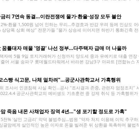
 후 본사 담당자가 해당 지역 2개 점포 점주를 만나 피해 회복 조치를 권
를 제출했으며, B점주는 사과와 함께 550만원의
금리 7연속 동결…이란전쟁에 물가·환율·성장 모두 불안
 2%·환율 1,500원 넘어 인하는 무리…추경효과 반감 우려 등에 인상도 어
2% 상당폭 상회 예상" 전문가들 "물가 상승세 이어지면 하반기 통화긴축 전
(서울=연합뉴스) 이창용 한국은행 총재가 10일 서울 중구 한국은행 본
드리고 있다. 2026.4.10
 꿈틀대자 매물 '영끌' 나선 정부…다주택자 급매 더 나올까
택자에 5월 9일 토지거래허가 신청까지 양도세 중과 유예키로 대출 연장 
 줄어 서울 송파구 롯데월드타워에서 바라본 강남3구 아파트 [연합뉴스 자
세 중과 배제 만료를 한 달 앞두고 종료일(5월 9일)까지 토지거래허가를
서 다주택자 급매물이 더 나올지 관심이
모스빵 식고문, 나체 얼차려"…공군사관학교서 가혹행위
위 조사서 인권침해 사실 확인…공사 "조사결과 존중, 관련자 엄정조치" 
 2022.4.4 공군사관학교의 예비생도 기초훈련 중 강제 취식 등 가혹행
났다. 인권위는 공군사관학교장에 가혹 행위 관련자 징계를, 공군참모총장
 권고했다고 9일 밝혔다. A씨는 공군사관학교 예비생도
맘 죽음 내몬 사채업자 징역 4년…"생 포기할 정도로 가혹"
 5천% '살인 고금리' 악덕 불법추심…법원 "약자 처지 이용해 이익 추구하
 싱글맘에게 살인적인 높은 이자로 돈을 빌려준 뒤 상환을 독촉하며 불법
으로 내몬 사채업자가 징역형을 선고받았다. 서울북부지법 형사12단독 
거래법·전기통신사업법·범죄수익은닉규제법 위반 등 혐의로 기소된 김모