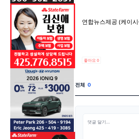
연합뉴스제공 (케이시
좋아요
0
전체
0