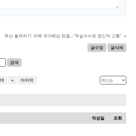
'부산 돌려차기' 피해 국가배상 판결…"부실수사로 정신적 고통"
»
글수정
글삭제
검색
10
»
마지막
작성일
조회