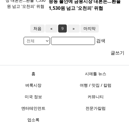
중동 불안에 금융시장 대혼돈…환율
1,530원 넘고 '오천피' 위협
처음
«
9
»
마지막
검색
글쓰기
홈
시애틀 뉴스
벼룩시장
여행 / 맛집 / 칼럼
미국 정보
커뮤니티
엔터테인먼트
전문가칼럼
업소록