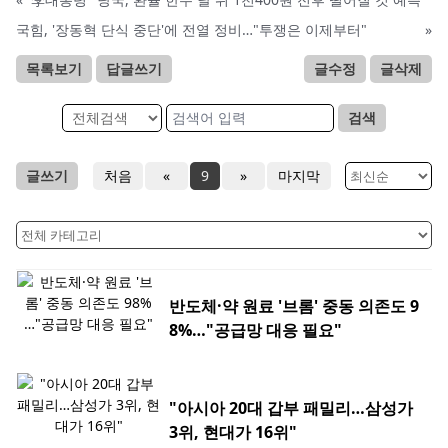
국힘, '장동혁 단식 중단'에 전열 정비…"투쟁은 이제부터"
»
목록보기
답글쓰기
글수정
글삭제
검색
글쓰기
처음
«
9
»
마지막
반도체·약 원료 '브롬' 중동 의존도 9
8%…"공급망 대응 필요"
"아시아 20대 갑부 패밀리…삼성가
3위, 현대가 16위"