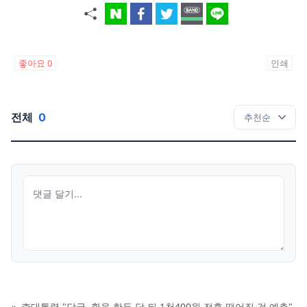
좋아요
0
인쇄
전체
0
«
李대통령 "당국, 환율 한두 달 뒤 1천400원 전후 떨어질 것 예측"