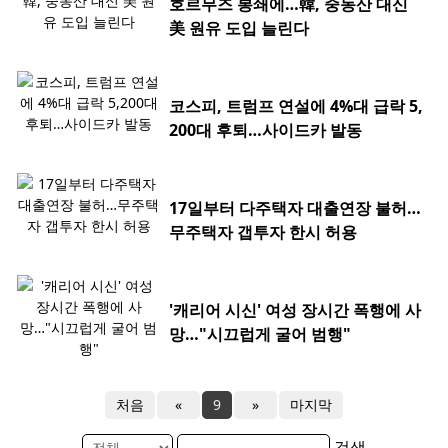
호르무즈 봉쇄에…韓, 중동산 대신
美 원유 도입 늘린다
코스피, 트럼프 연설에 4%대 급락 5,
200대 후퇴…사이드카 발동
17일부터 다주택자 대출연장 불허…
무주택자 갭투자 한시 허용
'캐리어 시신' 여성 장시간 폭행에 사
망…"시끄럽게 굴어 범행"
처음
«
9
»
마지막
검색