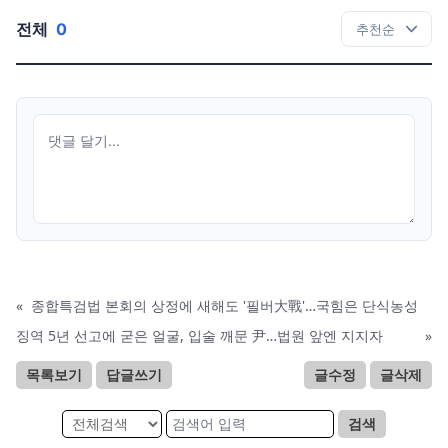
전체
0
«
종합특검법 본회의 상정에 새해도 '필버大戰'…국힘은 단식농성
징역 5년 선고에 굳은 얼굴, 입술 깨문 尹…법원 앞엔 지지자
»
목록보기
답글쓰기
글수정
글삭제
검색