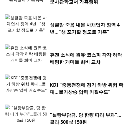
군사관학교서 가혹행위
싱글맘 죽음 내몬 사채업자 징역 4
년…"생 포기할 정도로 가혹"
휴전 소식에 원유·코스피 각각 하락
베팅한 개미들 희비 교차
KDI "중동전쟁에 경기 하방 위험 확
대…물가상승 압력 커질수도"
"설탕부담금, 당 함량 따라 부과"…
콜라 500㎖ 150원