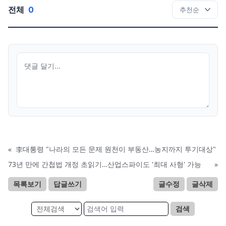
전체
0
«
李대통령 "나라의 모든 문제 원천이 부동산…농지까지 투기대상"
73년 만에 간첩법 개정 초읽기…산업스파이도 '최대 사형' 가능
»
목록보기
답글쓰기
글수정
글삭제
검색