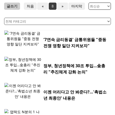
글쓰기
처음
«
8
»
마지막
'7연속 금리동결' 금통위원들 "중동
전쟁 영향 일단 지켜보자"
정부, 청년정책에 30조 투입…金총
리 "추진체계 강화 논의"
이젠 어리다고 안 봐준다?…'촉법소
년 최종안' 내용은