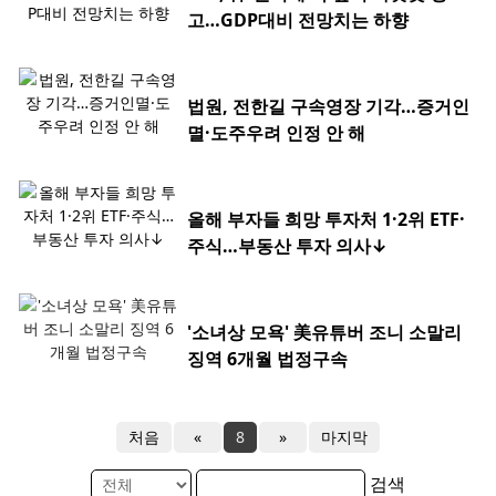
고…GDP대비 전망치는 하향
법원, 전한길 구속영장 기각…증거인
멸·도주우려 인정 안 해
올해 부자들 희망 투자처 1·2위 ETF·
주식…부동산 투자 의사↓
'소녀상 모욕' 美유튜버 조니 소말리
징역 6개월 법정구속
처음
«
8
»
마지막
검색