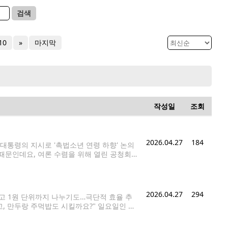
검색
10
»
마지막
작성일
조회
2026.04.27
184
명 대통령의 지시로 '촉법소년 연령 하향' 논의
때문인데요, 여론 수렴을 위해 열린 공청회
이 이어졌습니다. 정부의 최종안 도출이 임
2026.04.27
294
들고 1원 단위까지 나누기도…극단적 효율 추
고, 만두랑 주먹밥도 시킬까요?" 일요일인 26
명이 떡볶이 토핑과 사이드를 주문했다. 그런데