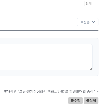
인쇄
李대통령 "교류·관계정상화·비핵화…'END'로 한반도대결 종식"
»
글수정
글삭제