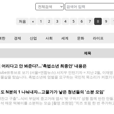
처음
«
1
2
3
4
5
6
7
8
9
북한
경제
산업
사회
세계
문화
라이프
제목
 어리다고 안 봐준다?…'촉법소년 최종안' 내용은
utube유튜브로 보기 (서울=연합뉴스) 서지우 인턴기자 = 지난 2월, 이재
급물살을 탔습니다. 촉법소년에 엄벌을 요구하는 국민적 목소리가 커졌기 
에서는 처벌의 실효성과 교정 환경을 두고 전문가들의 날카로운 찬반 양론
 가운데 이번 공론화가 70년 가까이 유지된
도 N분의 1 나눠내자…고물가가 낳은 청년들의 '소분 모임'
장잔고 구출"…식비 부담에 중고거래 앱서 '팟 구하기' 성행 함께 반찬 만
해석 매운 떡볶이를 소분하는 모습 [촬영 조현영] "치즈 토핑 한 번 추가하
오후 1시께 서울 송파구에 위치한 한 떡볶이 전문점. 20∼30대 손님 세 