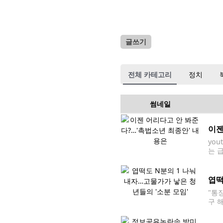
글쓰기
전체 카테고리
정치
썸네일
이젠
yo
는 
자리
박한
엽떡
"통
구 
일 