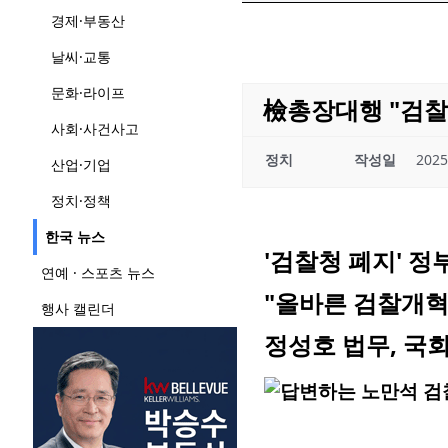
경제·부동산
날씨·교통
문화·라이프
檢총장대행 "검찰
사회·사건사고
정치
작성일
2025
산업·기업
정치·정책
한국 뉴스
'검찰청 폐지' 
연예 · 스포츠 뉴스
"올바른 검찰개혁
행사 캘린더
정성호 법무, 국