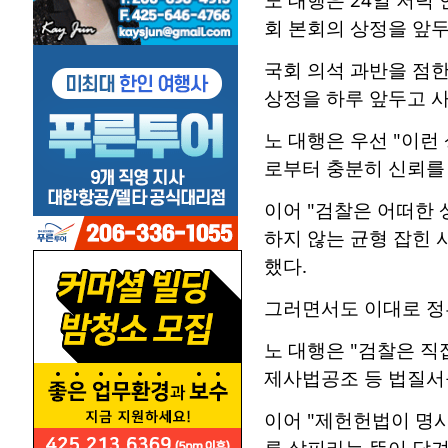
회 본회의 상정을 앞두
국회 의석 과반을 점
상정을 하루 앞두고 사
노 대행은 우선 "이
로부터 충분히 신뢰를 
이어 "검찰은 어떠한
하지 않는 균형 잡힌
했다.
그러면서도 이대로 정
노 대행은 "검찰은 직
제사법공조 등 법질서
이어 "제헌헌법이 명시
루 살피라는 뜻이 담겨