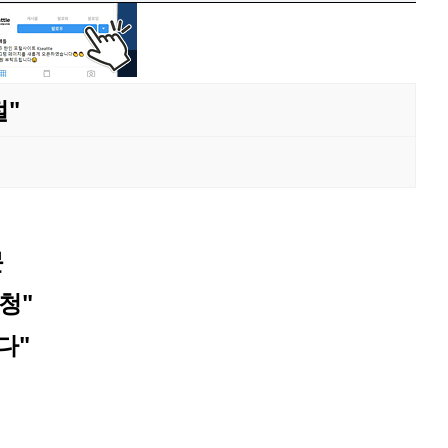
절"
문
청"
다"