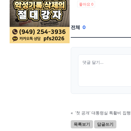
좋아요
0
전체
0
«
'첫 공개' 대통령실 특활비 집
목록보기
답글쓰기