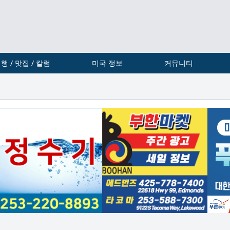
행 / 맛집 / 칼럼
미국 정보
커뮤니티