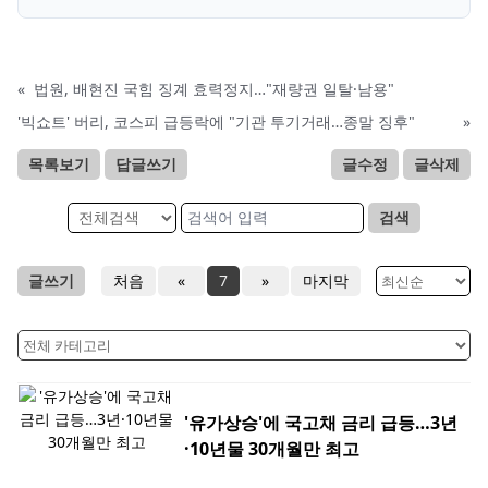
«
법원, 배현진 국힘 징계 효력정지…"재량권 일탈·남용"
'빅쇼트' 버리, 코스피 급등락에 "기관 투기거래…종말 징후"
»
목록보기
답글쓰기
글수정
글삭제
검색
글쓰기
처음
«
7
»
마지막
'유가상승'에 국고채 금리 급등…3년
·10년물 30개월만 최고