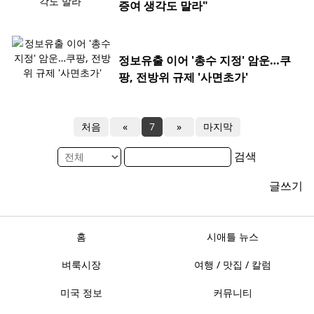
증여 생각도 말라"
정보유출 이어 '총수 지정' 암운…쿠
팡, 전방위 규제 '사면초가'
처음
«
7
»
마지막
검색
글쓰기
홈
시애틀 뉴스
벼룩시장
여행 / 맛집 / 칼럼
미국 정보
커뮤니티