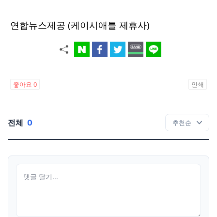
연합뉴스제공 (케이시애틀 제휴사)
좋아요
0
인쇄
전체
0