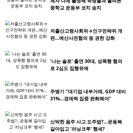
제자 나체 촬영해 학생들과 돌려본
중학교 운동부 코치 송치
저출산고령사회위→인구전략위 개
편…예산사전협의 등 권한 강화
'나는 솔로' 출연 30대, 성폭행 혐의
로 2심도 집행유예
주병기 "대기업 내부거래, GDP 대비
31%…경제력 집중 완화해야"
신박한 음주 사고 도주법?…운동복
갈아입고 '러닝크루' 행세?