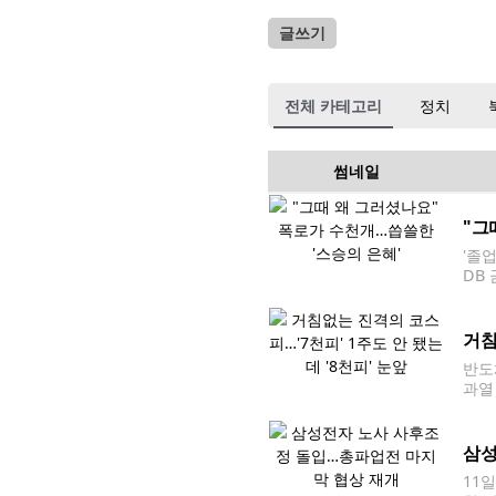
글쓰기
전체 카테고리
정치
썸네일
"그
'졸
DB
통에
를 
거침
반도
과열
7,
삼성
11