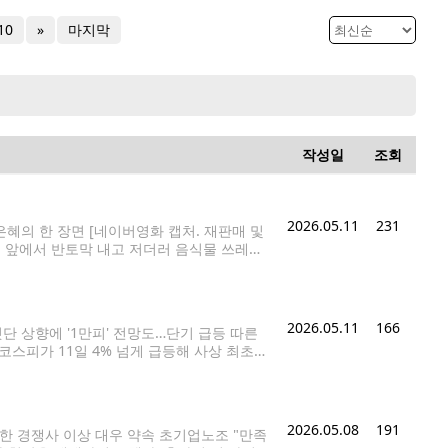
10
»
마지막
작성일
조회
2026.05.11
231
은혜의 한 장면 [네이버영화 캡처. 재판매 및
들 앞에서 반토막 내고 저더러 음식물 쓰레기
에 처박으면서 패고, 결국 집까지 찾아가서 촌지
2026.05.11
166
단 상향에 '1만피' 전망도…단기 급등 따른
= 코스피가 11일 4% 넘게 급등해 사상 최초로
 표시되고 있다. 이날 코스피는 전장 대비
2026.05.08
191
한 경쟁사 이상 대우 약속 초기업노조 "만족