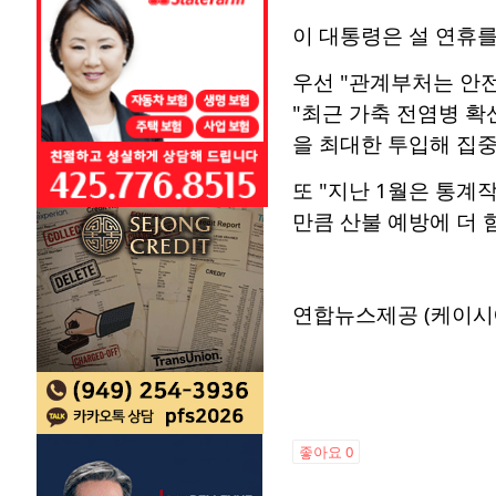
이 대통령은 설 연휴를
우선 "관계부처는 안
"최근 가축 전염병 확
을 최대한 투입해 집
또 "지난 1월은 통계
만큼 산불 예방에 더 
연합뉴스제공 (케이시
좋아요
0