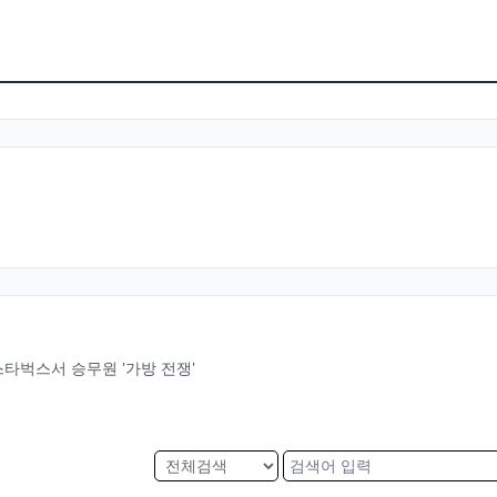
타벅스서 승무원 '가방 전쟁'