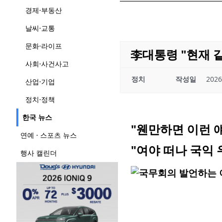
경제·부동산
날씨·교통
문화·라이프
李대통령 "현재 
사회·사건사고
정치
작성일
2026
산업·기업
정치·정책
한국 뉴스
"웬만하면 이런 
연예 · 스포츠 뉴스
"여야 떠나 국익
행사 캘린더