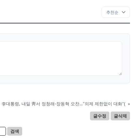
李대통령, 내일 靑서 정청래-장동혁 오찬…"의제 제한없이 대화"(
»
글수정
글삭제
검색