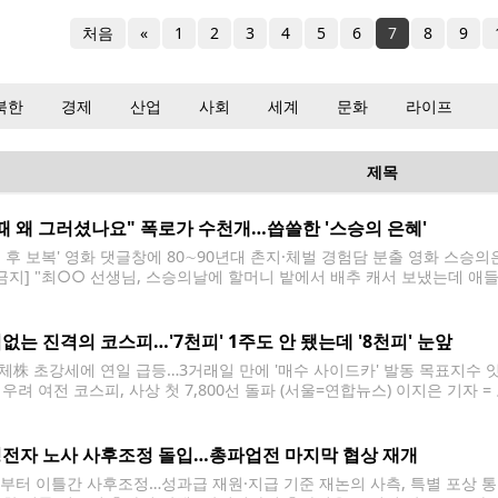
처음
«
1
2
3
4
5
6
7
8
9
북한
경제
산업
사회
세계
문화
라이프
제목
때 왜 그러셨나요" 폭로가 수천개…씁쓸한 '스승의 은혜'
업 후 보복' 영화 댓글창에 80∼90년대 촌지·체벌 경험담 분출 영화 스승의
 금지] "최○○ 선생님, 스승의날에 할머니 밭에서 배추 캐서 보냈는데 애
 버리고 오라 하고…"(@BAD*******) "초2 어린아이 머리를 교실 벽
뜯어내시던 임○○
없는 진격의 코스피…'7천피' 1주도 안 됐는데 '8천피' 눈앞
체株 초강세에 연일 급등…3거래일 만에 '매수 사이드카' 발동 목표지수 잇
 우려 여전 코스피, 사상 첫 7,800선 돌파 (서울=연합뉴스) 이지은 기자 
800대로 마감한 11일 서울 중구 하나은행 본점 딜링룸 현황판에 코스피가
전자 노사 사후조정 돌입…총파업전 마지막 협상 재개
일부터 이틀간 사후조정…성과급 재원·지급 기준 재논의 사측, 특별 포상 통