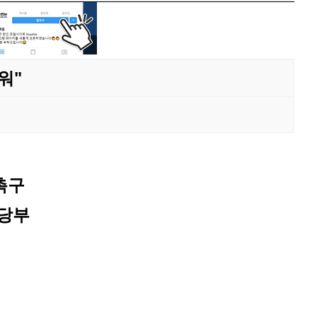
워"
촉구
 당부