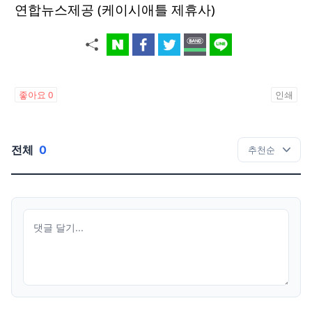
연합뉴스제공 (케이시애틀 제휴사)
좋아요
0
인쇄
전체
0