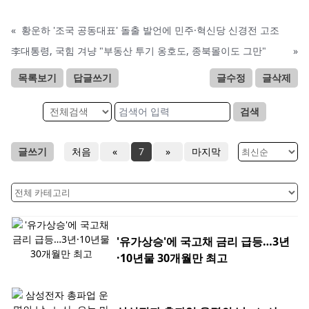
«
황운하 '조국 공동대표' 돌출 발언에 민주·혁신당 신경전 고조
李대통령, 국힘 겨냥 "부동산 투기 옹호도, 종북몰이도 그만"
»
목록보기
답글쓰기
글수정
글삭제
검색
글쓰기
처음
«
7
»
마지막
'유가상승'에 국고채 금리 급등…3년
·10년물 30개월만 최고