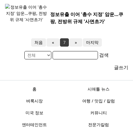
정보유출 이어 '총수 지정' 암운…쿠
팡, 전방위 규제 '사면초가'
처음
«
7
»
마지막
검색
글쓰기
홈
시애틀 뉴스
벼룩시장
여행 / 맛집 / 칼럼
미국 정보
커뮤니티
엔터테인먼트
전문가칼럼