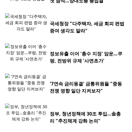
첫 참석…양대노총 총집결
국세청장 "다주택자, 세금 회피 편법
증여 생각도 말라"
정보유출 이어 '총수 지정' 암운…쿠
팡, 전방위 규제 '사면초가'
'7연속 금리동결' 금통위원들 "중동
전쟁 영향 일단 지켜보자"
정부, 청년정책에 30조 투입…金총
리 "추진체계 강화 논의"