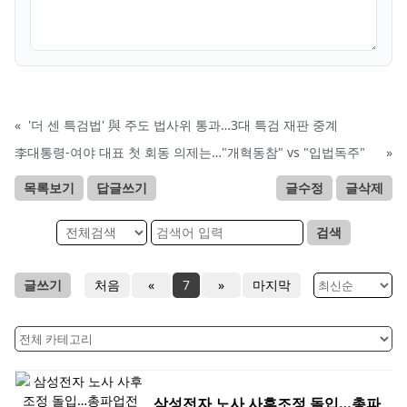
«
'더 센 특검법' 與 주도 법사위 통과…3대 특검 재판 중계
李대통령-여야 대표 첫 회동 의제는…"개혁동참" vs "입법독주"
»
목록보기
답글쓰기
글수정
글삭제
검색
글쓰기
처음
«
7
»
마지막
삼성전자 노사 사후조정 돌입…총파