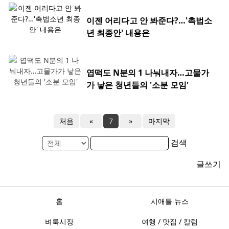
이젠 어리다고 안 봐준다?…'촉법소
년 최종안' 내용은
엽떡도 N분의 1 나눠내자…고물가
가 낳은 청년들의 '소분 모임'
처음
«
7
»
마지막
검색
글쓰기
홈
시애틀 뉴스
벼룩시장
여행 / 맛집 / 칼럼