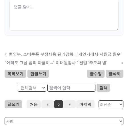
«
행안부, 소비쿠폰 부정사용 관리강화…"개인거래시 지원금 환수"
"아직도 그날 밤의 아픔이…" 이태원참사 1천일 '추모의 밤'
»
목록보기
답글쓰기
글수정
글삭제
검색
글쓰기
처음
«
6
»
마지막