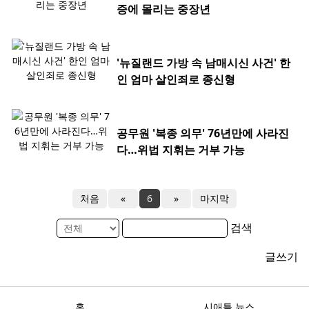
증에 몰리는 중장년
'뉴질랜드 가방 속 남매시신 사건' 한
인 엄마 살인죄로 종신형
공무원 '복종 의무' 76년만에 사라진
다…위법 지휘는 거부 가능
처음
«
6
»
마지막
검색
글쓰기
홈
시애틀 뉴스