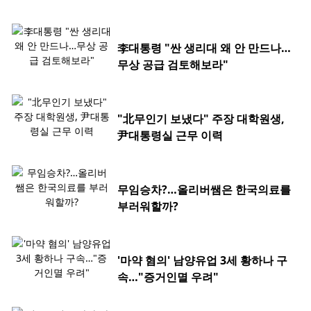
李대통령 "싼 생리대 왜 안 만드나…
무상 공급 검토해보라"
"北무인기 보냈다" 주장 대학원생,
尹대통령실 근무 이력
무임승차?…올리버쌤은 한국의료를
부러워할까?
'마약 혐의' 남양유업 3세 황하나 구
속…"증거인멸 우려"