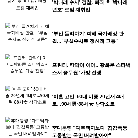
'박나래 수사' 경찰, 퇴직 후 '박나래
변호' 로펌 재취업
'부산 돌려차기' 피해 국가배상 판
결…"부실수사로 정신적 고통"
프린터, 칸막이 이어…광화문 스타벅
스서 승무원 '가방 전쟁'
'이혼 고민' 60대 비중 20년새 4배
로…90세男·88세女 상담소로
李대통령 "다주택자보다 '집값폭등'
고통받는 국민 배려받아야"