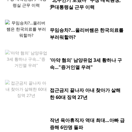
"北무인기 보냈다" 주장 대학원생,
尹대통령실 근무 이력
무임승차?…올리버쌤은 한국의료를
부러워할까?
'마약 혐의' 남양유업 3세 황하나 구
속…"증거인멸 우려"
접근금지 끝나자 아내 찾아가 살해
한 60대 징역 27년
작년 육아휴직자 역대 최대…아빠 급
증해 6만명 돌파