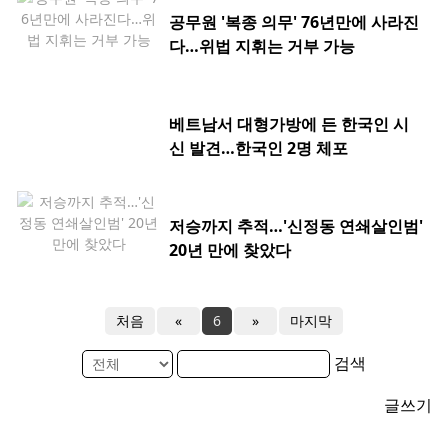
공무원 '복종 의무' 76년만에 사라진
다…위법 지휘는 거부 가능
베트남서 대형가방에 든 한국인 시
신 발견…한국인 2명 체포
저승까지 추적…'신정동 연쇄살인범'
20년 만에 찾았다
처음
«
6
»
마지막
검색
글쓰기