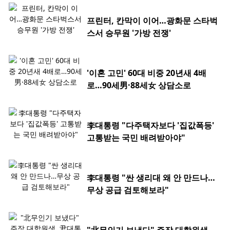
프린터, 칸막이 이어…광화문 스타벅
스서 승무원 '가방 전쟁'
'이혼 고민' 60대 비중 20년새 4배
로…90세男·88세女 상담소로
李대통령 "다주택자보다 '집값폭등'
고통받는 국민 배려받아야"
李대통령 "싼 생리대 왜 안 만드나…
무상 공급 검토해보라"