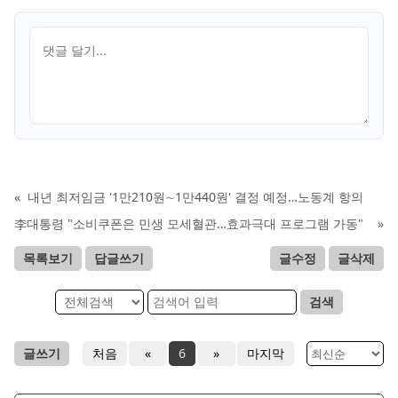
«
내년 최저임금 '1만210원∼1만440원' 결정 예정…노동계 항의
李대통령 "소비쿠폰은 민생 모세혈관…효과극대 프로그램 가동"
»
목록보기
답글쓰기
글수정
글삭제
검색
글쓰기
처음
«
6
»
마지막