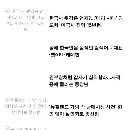
한국서 죗값은 언제?…'테라 사태' 권
도형, 미국서 징역 15년형
올해 한국인을 움직인 검색어…'대선
·챗GPT·케데헌'
김부장처럼 갑자기 실직할라…자격
증에 몰리는 중장년
'뉴질랜드 가방 속 남매시신 사건' 한
인 엄마 살인죄로 종신형