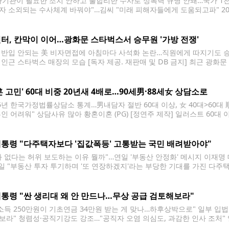
사기관이 필요한 조치 안하고 불합리한 수사로 성폭력 규명 안돼…국가 1천
자 소외되는 수사체계 바꿔야"…김씨 "미래 피해자들에게 도움되고파" 2
(부산=연합뉴스) 손형주 기자 = 12일 오후 부산 연제구 부산고등법원에서 
자가 인터뷰를 하며 눈물을 흘리고 있다. 부산고법 형사 2-1부(최환
터, 칸막이 이어…광화문 스타벅스서 승무원 '가방 전쟁'
 반입 안되는 美 비자면접에 아침마다 사석화 논란…직원에게 따지기도 승
 인근 스타벅스 매장의 모습 [독자 제공. 재판매 및 DB 금지] 최근 광화
다 '가방 전쟁'을 치르고 있다. 테이블과 의자가 여행용 보조 가방 수십 개
혼 고민' 60대 비중 20년새 4배로…90세男·88세女 상담소로
25년 한국가정법률상담소 통계…男내담자 절반 60대 이상, 女 40대>60대 
혼인 어려워" 상담사유 많아 황혼이혼 (PG) [정연주 제작] 일러스트 60대
가파르게 증가한 것으로 나타났다. 9일 한국가정법률상담소(이하 상담소)가 낸 
 상담소가 처리한 상담
통령 "다주택자보다 '집값폭등' 고통받는 국민 배려받아야"
과 없다는 허위 보도하는 이유 뭘까"…연일 '부동산 안정화' 메시지 이재명
4일 "부동산 투자 투기하며 '또 연장하겠지'라는 부당한 기대를 가진 다주
아야 한다"고 밝혔다. 이 대통령은 이날 오전 엑스(X·옛 트위터)에 올린
 다주택자는 양도세 중과 유예
통령 "싼 생리대 왜 안 만드나…무상 공급 검토해보라"
 소득 250만원이 기초연금 34만원 받는 게 맞나…하후상박으로" 일부 입
보라" 청렴성·공직기강도 강조…"공직자 오염 의심도, 과감한 인사 조처"
허가제 방송, 중립 지켜야" 이재명 대통령, 국무회의 발언 (서울=연합뉴스)