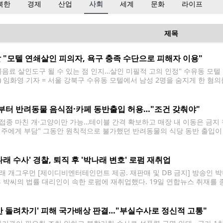
북한
경제
산업
사회
세계
문화
라이프
제목
 "모텔 연쇄살인 피의자, 욕구 충족 수단으로 피해자 이용"
물음료 살인도구 될 수 있는 점 인지…살인 미필적 고의 인정" 수유동 모텔
) 임화영 기자 = 서울 강북구 수유동 모텔에서 남성 2명을 숨지게 한 혐의
서 영장실질심사를 받기 위해 출석하고 있다. 경찰에 따르면 A씨는 지난 9
부터 반려동물 음식점·카페 동반출입 허용…"조건 갖춰야"
접종 마친 개·고양이만 가능…테이블 간격 확보하고 매장 내 이동은 금지 
업주에게 부담" 그동안 원칙적으로 불가했던 반려동물의 식당 동반 출입이
정 모든 식당에 허용되는 것은 아니다. 예방접종을 한 개와 고양이에 한정
야 가능하다. 반려동물 동반 출입 허용을
나래 수사' 경찰, 퇴직 후 '박나래 변호' 로펌 재취업
래 개그우먼 [제이디비엔터테인먼트 제공. 재판매 및 DB 금지] 방송인 박
후 박씨의 법률 대리인이 속한 로펌에 재취업했다. 19일 연합뉴스 취재를
지난달 퇴직 후 이달 초 박씨 변호를 맡은 대형 로펌에 합류했다. 강남서 
에 대한 '갑질'과
산 돌려차기' 피해 국가배상 판결…"부실수사로 정신적 고통"