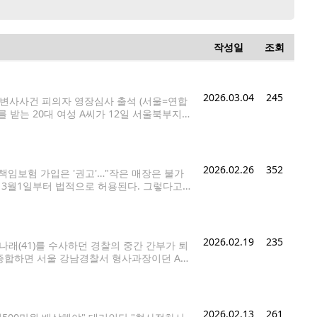
작성일
조회
2026.03.04
245
 변사사건 피의자 영장심사 출석 (서울=연합
를 받는 20대 여성 A씨가 12일 서울북부지
일 강북구 수유동의 한 모텔에서 20대 남성
2026.02.26
352
책임보험 가입은 '권고'…"작은 매장은 불가
 3월1일부터 법적으로 허용된다. 그렇다고
되며 전용식기 확보 등 여러 세부 조건을 충
2026.02.19
235
나래(41)를 수사하던 경찰의 중간 간부가 퇴
 종합하면 서울 강남경찰서 형사과장이던 A씨
형사과는 작년 12월께부터 박씨의 전직 매니
2026.02.13
261