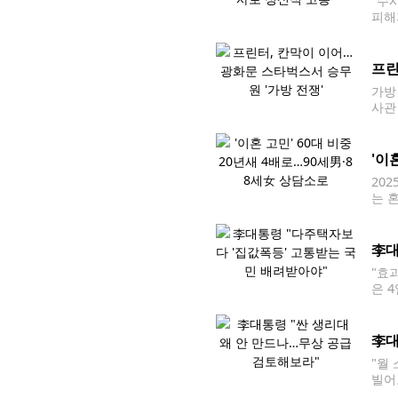
"수
피해
자 
피해
프린
가방
사관
전마
'이
20
는 
새 
한해
李대
"효
은 
려받
중인
李대
"월
빌어
어…