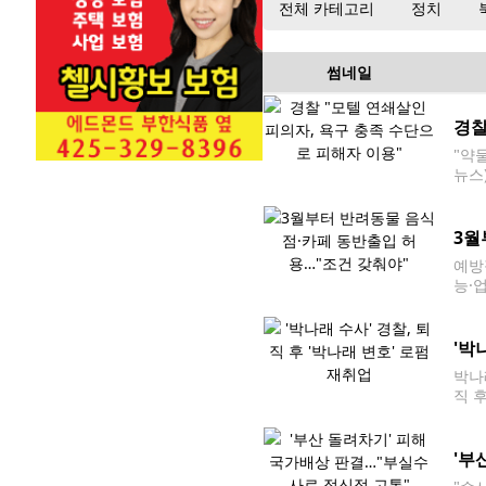
전체 카테고리
정치
썸네일
경찰
"약
뉴스
법에
3월
예방
능·
무작
족해
'박
박나
직 
는 
저들
'부