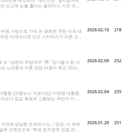
500만원 배상해야" 대리인단 "형사절차서
0년 선고에 눈물 흘리는 돌려차기 사건 피해
열린 '부산 돌려차기 사건' 항소심을 마치고
2026.02.10
218
무원 가방으로 가득 찬 광화문 주한 미국 대
문 주한 미국대사관 인근 스타벅스가 이른 오
로 채워져 정작 손님 앉을
2026.02.09
252
順 女 "남편의 부당대우"·男 "장기별거 등 더
 이상 노년층의 이혼 상담 비중이 최근 20년
'2025년도 상담 통계'에 따르면 2025년
2026.02.04
255
 대통령 [연합뉴스 자료사진] 이재명 대통령
택자보다 집값 폭등에 고통받는 국민이 더 배
 글에서 토지거래허가구역 내에 세입자가 거주
2026.01.20
251
법 지연에 답답함 토로하기도…"장관, 더 싹싹
 일부 언론보도에 "특정 정치영역 검찰 편들
 김도훈 기자 = 이재명 대통령이 20일 청와