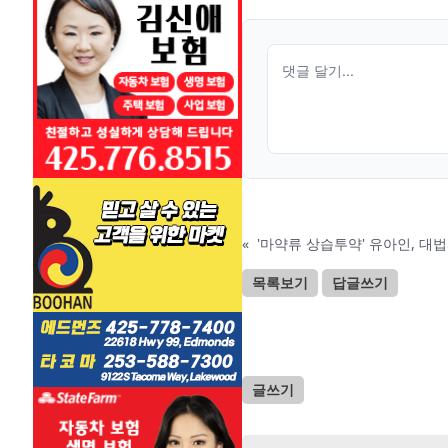
«
'마약류 상습투약' 유아인, 대법
목록보기
답글쓰기
글쓰기