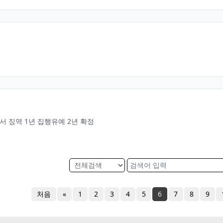
서 징역 1년 집행유예 2년 확정
처음
«
1
2
3
4
5
6
7
8
9