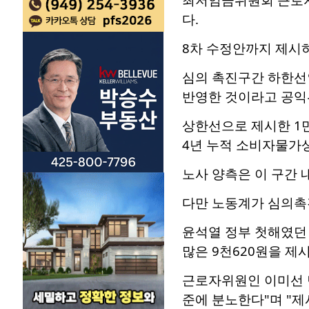
다.
8차 수정안까지 제시
심의 촉진구간 하한선인
반영한 것이라고 공익
상한선으로 제시한 1만4
4년 누적 소비자물가상
노사 양측은 이 구간
다만 노동계가 심의촉
윤석열 정부 첫해였던 
많은 9천620원을 제시
근로자위원인 이미선 
준에 분노한다"며 "제