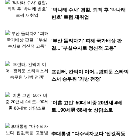
'박나래 수사' 경찰, 퇴직 후 '박나래
변호' 로펌 재취업
'부산 돌려차기' 피해 국가배상 판
결…"부실수사로 정신적 고통"
프린터, 칸막이 이어…광화문 스타벅
스서 승무원 '가방 전쟁'
'이혼 고민' 60대 비중 20년새 4배
로…90세男·88세女 상담소로
李대통령 "다주택자보다 '집값폭등'