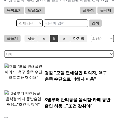
목록보기
답글쓰기
글수정
글삭제
검색
글쓰기
처음
«
6
»
마지막
경찰 "모텔 연쇄살인 피의자, 욕구
충족 수단으로 피해자 이용"
3월부터 반려동물 음식점·카페 동반
출입 허용…"조건 갖춰야"