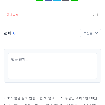
좋아요
0
인쇄
전체
0
«
최저임금 심의 법정 기한 또 넘겨…노사 수정안 격차 1천390원
45명 당했다…훔친 전화기로 현금 2억7천만원 빼돌린 전과 27범
»