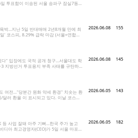
 5일 투표함이 이송된 서울 송파구 잠실7동
정되는 투표용지 박스. 이 박스 겉면에 적힌
2026.06.08
155
 육박…지난 5일 반대매매 2년8개월 만에 최
 코스피, 8.29% 급락 마감 (서울=연합뉴
 있다. 이날 코스피는 676.18포인트(8.2
2026.06.08
145
없다" 입장에도 국적 공개 청구…서울대도 학
 6·3 지방선거 투표용지 부족 사태를 규탄하며
구 올림픽공원 핸드볼경기장 출입구 앞에서 참
2026.06.05
143
도 여전…"당분간 원화 약세 환경" 치솟는 환
원/달러 환율 이 표시되고 있다. 이날 코스피
달러 환율은 장중 1,540원을 넘는 등 오름세
2026.06.05
182
SK 등 사업 잘돼 아주 기뻐…한국 주가 높고
엔비디아 최고경영자(CEO)가 5일 서울 마포구
룹 회장, 이해진 네이버 의장과