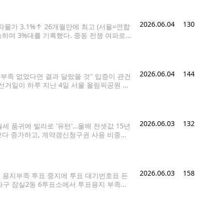
2026.06.04
130
자물가 3.1%↑ 26개월만에 최고 (서울=연합
승하며 3%대를 기록했다. 중동 전쟁 여파로
 물가지수를 끌어 올렸다. 사진은 2일 서울
2026.06.04
144
지 부족 없었다면 결과 달랐을 것" 입증이 관건
방선거일이 하루 지난 4일 서울 올림픽공원 핸
다. 2026.6.4 mon@yna.co.kr 6
2026.06.03
132
월세 품귀에 빌라로 '유턴'…올해 전셋값 15년
보다 증가하고, 계약갱신청구권 사용 비중도
던 연립·다세대로 전월세 수요가 '유턴'하
2026.06.03
158
도 용지부족 투표 중지에 투표 대기번호표 든
 송파구 잠실2동 6투표소에서 투표용지 부족으
hpress@yna.co.kr 6·3 지방선거 중