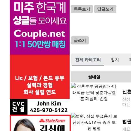
목록보기
답글쓰기
글쓰기
전체 카테고리
정치
썸네일
신혼
신생
다는
완화
도 
법원
개표