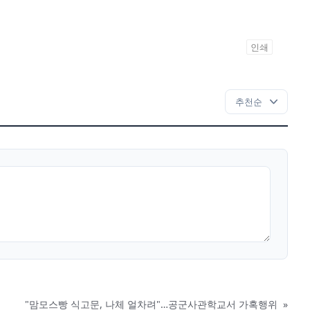
인쇄
"맘모스빵 식고문, 나체 얼차려"…공군사관학교서 가혹행위
»