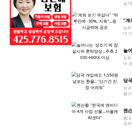
실7
제2
'투
"계
빚투
대 
스)
9%)
늘어
오후
내 
재선
가자
당국
외국
율 
지수는
다. 2
젠슨
홍대
경제
홍대