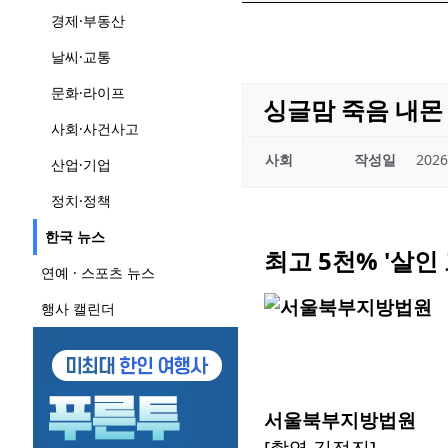
경제·부동산
날씨·교통
문화·라이프
싱글맘 죽음 내몬
사회·사건사고
사회
작성일
2026
산업·기업
정치·정책
한국 뉴스
최고 5천% '살인
연예 · 스포츠 뉴스
행사 캘린더
서울북부지방법원
[촬영 김정진]