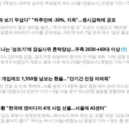
동 2투표소 내부에 남겨진 투표용지 박스 (서울=연합뉴스) 조현영 기자 =
투표소 내부에서 발견된 구 선거관리위원회가 이 투표소로 보낸 것으로 추
표용지 인쇄 매수'는
좌 보기 무섭다" "하루만에 -30%, 지옥"…증시급락에 공포
·레버리지 올인 개미들 불안…"추가 매수할 것" 의견도 신용잔고 '38조원'
단일종목 레버리지 수익률 곤두박질…개인투자자 7일 연속 매수 '검은 월요일'
 김인철 기자 = 8일 서울 중구 하나은행 딜링룸 현황판에 코스피 등이 표시되고
 내린 7,484.41에, 코스닥은 91.05포인트(9.08%) 내린 911.39에
나는 '성조기'에 잠실시위 혼탁양상…주축 2030→60대 이상
(1)
 5시 2천여명 집결…정치구호 빈발하며 참가자 간 마찰 격화 "가짜 경찰 
공방 6·3 지방선거 개표소 봉쇄 시위 계속 (서울=연합뉴스) 윤동진 기자 =
거를 요구하는 '잠실 개표소 봉쇄 시위'가 계속되고 있는 8일 서울 송파
들이
 개입에도 1,550원 넘보는 환율…"단기간 진정 어려워"
인 연일 조 단위 투매에…사흘 평균 11.6원씩 올라 중동·대미 관세 리스크
(서울=연합뉴스) 진연수 기자 = 5일 서울 중구 하나은행 딜링룸 현황판에 
 전장보다 316.21포인트(3.66%) 하락한 8,323.20으로 출발했다. 원/
026.6.5 jin90@yna.co.kr 외국인
황 "한국에 엔비디아 4개 사업 선물…서울에 AI센터"
 '삼소 회동'서 취재진에 밝혀…AI가속기 베라 루빈 등 '선물' 언급 "삼성·
 잘 돌아가 좋다" '우리는 하나' (서울=연합뉴스) 윤동진 기자 = 젠슨 황 
 인근 삼겹살 음식점 '형님 저요'에서 최태원 SK그룹 회장, 구광모 LG그