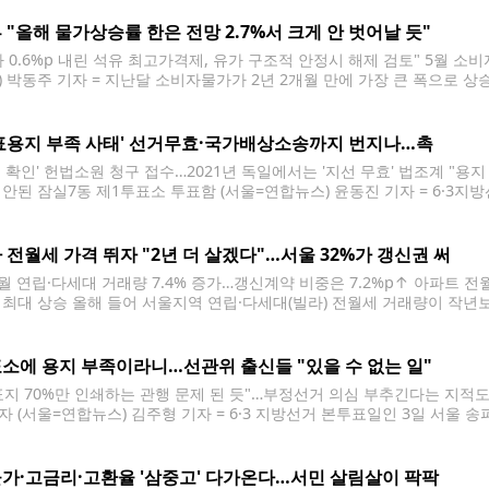
 "올해 물가상승률 한은 전망 2.7%서 크게 안 벗어날 듯"
가 0.6%p 내린 석유 최고가격제, 유가 구조적 안정시 해제 검토" 5월 소비
) 박동주 기자 = 지난달 소비자물가가 2년 2개월 만에 가장 큰 폭으로 상
 유가가 급등하면서 석유류 물가가 3년 10개월 만에 최고 수준으로 오르며
표용지 부족 사태' 선거무효·국가배상소송까지 번지나…촉
헌 확인' 헌법소원 청구 접수…2021년 독일에서는 '지선 무효' 법조계 "용
 안된 잠실7동 제1투표소 투표함 (서울=연합뉴스) 윤동진 기자 = 6·3지
기장에 마련된 송파구 개표소에 개함이 안된 잠실7동 제1투표소 투표함이 놓여 있
 지방선거에서 발생한 투표용지 부족
 전월세 가격 뛰자 "2년 더 살겠다"…서울 32%가 갱신권 써
4월 연립·다세대 거래량 7.4% 증가…갱신계약 비중은 7.2%p↑ 아파트 전
 최대 상승 올해 들어 서울지역 연립·다세대(빌라) 전월세 거래량이 작년
진 것으로 나타났다. 아파트 전월세난으로 인해 전세사기 문제 이후 외면받
것이다. 서울의 연립·다세대 주택단지 모습 [연합뉴스 자료사진]
소에 용지 부족이라니…선관위 출신들 "있을 수 없는 일"
표지 70%만 인쇄하는 관행 문제 된 듯"…부정선거 의심 부추긴다는 지적
자 (서울=연합뉴스) 김주형 기자 = 6·3 지방선거 본투표일인 3일 서울
기하던 한 유권자가 마감시간 후 대기번호표를 들어 보이고 있다. 2026.6.3 kj
 송파구와 강남구·광진구·동작구 등 일부
가·고금리·고환율 '삼중고' 다가온다…서민 살림살이 팍팍