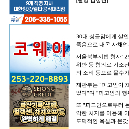
30대 싱글맘에게 살
죽음으로 내몬 사채업
서울북부지법 형사12
위반 등 혐의로 기소된
의 소비 등으로 몰수가
재판부는 "피고인이 
었다"며 "피고인의 행
또 "피고인으로부터 
악한 처지를 이용해 이
도덕적인 욕설과 온갖