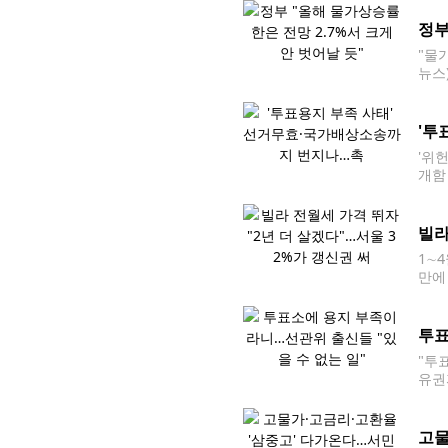
정부
"물
뉴스
국제
시내
'투
'위
개함
드볼경
·3
빌라
1∼
만에
높아
는 
투표
"투
유권
로 대
서울
고물