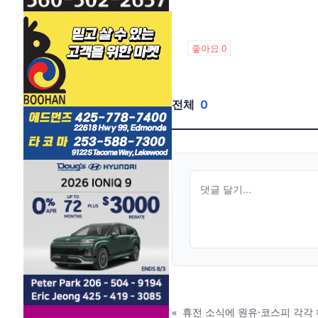
좋아요
0
전체
0
«
휴전 소식에 원유·코스피 각각