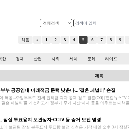
처음
«
1
2
3
4
5
6
7
8
9
북한
경제
산업
사회
세계
문화
라이프
제목
부부 공공임대·미래적금 문턱 낮춘다…'결혼 페널티' 손질
아 특공…주말부부도 전세 원리금 각자 공제 검토 결혼(CG) [연합뉴스TV
 '결혼 페널티'를 개선하고자 정부가 주거·자산·세제 등을 아우르는 대책
하고 결혼해서 소득·자산 기준이 초과하더라도 한번은 재계약 할 수 있도
높이고 각자 따로 사는 부부가 전세대출 원리금
, 잠실 투표용지 보관상자·CCTV 등 증거 보전 명령
소에 보관된 잠실 본투표지·투표함 보전 신청은 기각 내일 오후 3시 잠실