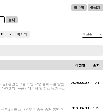
글수정
글삭제
검색
10
»
마지막
작성일
조회
2026.06.09
124
 제공] 혼인신고를 하면 각종 불이익을 받는
을 마련했다. 공공임대주택 입주 소득 기준을
록 허용한다. 청년미래적금 가입 기준 소득
2026.06.09
135
7동 제2투표소 내외부 검증해 증거 봉인 잠