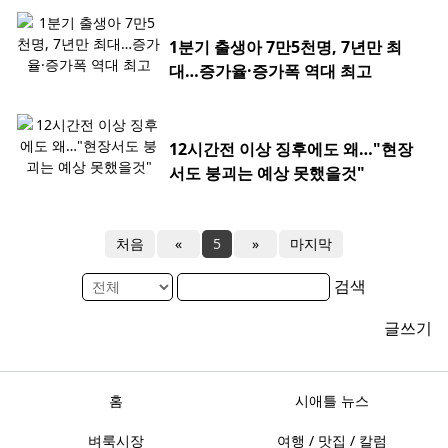
1분기 출생아 7만5천명, 7년만 최
대…증가율·증가폭 역대 최고
12시간전 이상 징후에도 왜…"현장
서도 붕괴는 예상 못했을것"
처음
«
5
»
마지막
검색
글쓰기
홈
시애틀 뉴스
벼룩시장
여행 / 맛집 / 칼럼