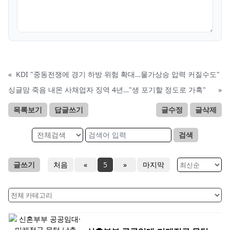
«
KDI "중동전쟁에 경기 하방 위험 확대…물가상승 압력 커질수도"
싱글맘 죽음 내몬 사채업자 징역 4년…"생 포기할 정도로 가혹"
»
목록보기
답글쓰기
글수정
글삭제
검색
글쓰기
처음
«
5
»
마지막