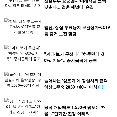
신혼부부 공공임대·미래적금 문턱
낮춘다…'결혼 페널티' 손질
법원, 잠실 투표용지 보관상자·CCTV
등 증거 보전 명령
"계좌 보기 무섭다" "하루만에 -3
0%, 지옥"…증시급락에 공포
늘어나는 '성조기'에 잠실시위 혼탁
양상…주축 2030→60대 이상
(1)
당국 개입에도 1,550원 넘보는 환
율…"단기간 진정 어려워"