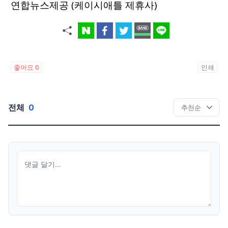
연합뉴스제공 (케이시애틀 제휴사)
좋아요
0
인쇄
전체
0