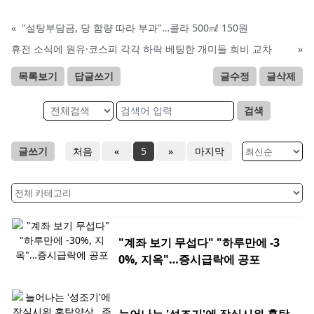
«
"설탕부담금, 당 함량 따라 부과"…콜라 500㎖ 150원
휴전 소식에 원유·코스피 각각 하락 베팅한 개미들 희비 교차
»
목록보기
답글쓰기
글수정
글삭제
검색
글쓰기
처음
«
5
»
마지막
"계좌 보기 무섭다" "하루만에 -3
0%, 지옥"…증시급락에 공포