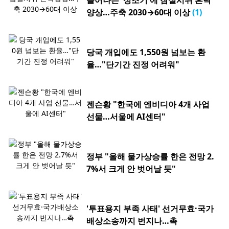
늘어나는 '성조기'에 잠실시위 혼탁
양상…주축 2030→60대 이상
(1)
당국 개입에도 1,550원 넘보는 환
율…"단기간 진정 어려워"
젠슨황 "한국에 엔비디아 4개 사업
선물…서울에 AI센터"
정부 "올해 물가상승률 한은 전망 2.
7%서 크게 안 벗어날 듯"
'투표용지 부족 사태' 선거무효·국가
배상소송까지 번지나…촉