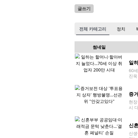
글쓰기
전체 카테고리
정치
썸네일
일하
60
진욱
9.
이다
증거
현장
시 
지방
동취재
신혼
신생