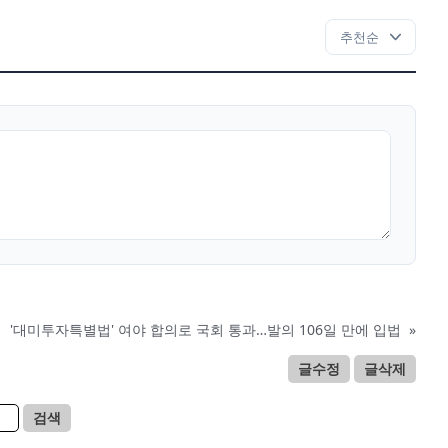
'대미투자특별법' 여야 합의로 국회 통과…발의 106일 만에 입법
»
글수정
글삭제
검색