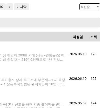
10
»
마지막
작성일
조회
2026.06.10
128
이상 취업자 200만 시대 (서울=연합뉴스) 이
 이상 취업자는 216만2천명으로 1년 전보다
이상 취업자 통계를 공표한 2018년 이후 처음
2026.06.10
125
원 "투표용지 상자 투표소에 부존재…소재 특정
 = 서울동부지방법원 관계자들이 10일 6·3
마친 뒤 떠나고 있다. 2026.6.10 [공
2026.06.09
124
 제공] 혼인신고를 하면 각종 불이익을 받는