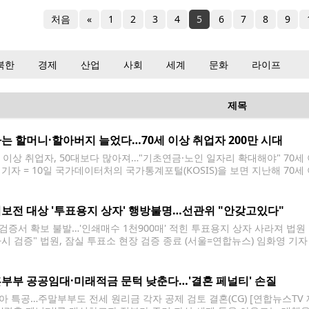
처음
«
1
2
3
4
5
6
7
8
9
북한
경제
산업
사회
세계
문화
라이프
제목
는 할머니·할아버지 늘었다…70세 이상 취업자 200만 시대
세 이상 취업자, 50대보다 많아져…"기초연금·노인 일자리 확대해야" 70세 
 기자 = 10일 국가데이터처의 국가통계포털(KOSIS)을 보면 지난해 70세
2% 늘었다. 70세 이상 취업자가 200만명을 돌파한 것은 데이터처가 70세 
. 사진은 이날 서울 마포구 서울서부고용복지플러스센터 일자리정보
보전 대상 '투표용지 상자' 행방불명…선관위 "안갖고있다"
검증서 확보 불발…'인쇄매수 1천900매' 적힌 투표용지 상자 사라져 법
다시 검증" 법원, 잠실 투표소 현장 검증 종료 (서울=연합뉴스) 임화영 기자
선거 당시 서울 송파구 잠실7동 제2투표소였던 아파트 노인정에서 현장 검증을 
] hwayoung7@yna.co.kr 법원이 6·3
부부 공공임대·미래적금 문턱 낮춘다…'결혼 페널티' 손질
아 특공…주말부부도 전세 원리금 각자 공제 검토 결혼(CG) [연합뉴스TV