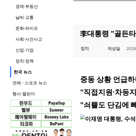
경제·부동산
날씨·교통
문화·라이프
李대통령 "골든타
사회·사건사고
정치
작성일
2026
산업·기업
정치·정책
한국 뉴스
중동 상황 언급하
연예 · 스포츠 뉴스
"직접지원·차등지
행사 캘린더
"쇠뿔도 단김에 