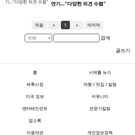
연기…"다양한 의견 수렴"
처음
«
5
»
마지막
검색
글쓰기
홈
시애틀 뉴스
벼룩시장
여행 / 맛집 / 칼럼
미국 정보
커뮤니티
엔터테인먼트
전문가칼럼
업소록
이용약관
개인정보정책