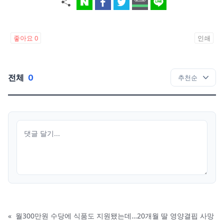
좋아요
0
인쇄
전체
0
«
월300만원 수당에 식품도 지원됐는데…20개월 딸 영양결핍 사망