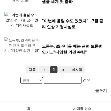
샘플 세계 첫 출하
"이번에 올릴 수도 있었다"…7월 금
리 인상 기정사실로
노동부, 초과이윤 배분 관련 토론회
연기…"다양한 의견 수렴"
처음
«
5
»
마지막
검색
글쓰기
홈
시애틀 뉴스