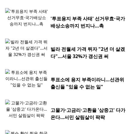
'투표용지 부족 사태' 선거무효·국가
배상소송까지 번지나…촉
빌라 전월세 가격 뛰자 "2년 더 살겠
다"…서울 32%가 갱신권 써
투표소에 용지 부족이라니…선관위
출신들 "있을 수 없는 일"
고물가·고금리·고환율 '삼중고' 다가
온다…서민 살림살이 팍팍