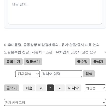
«
李대통령, 중동상황 비상경제회의…유가·환율·증시 대책 논의
노란봉투법 첫날…자동차ㆍ조선ㆍ유화업계 곳곳서 교섭 요구
»
목록보기
답글쓰기
글수정
글삭제
검색
글쓰기
처음
«
5
»
마지막