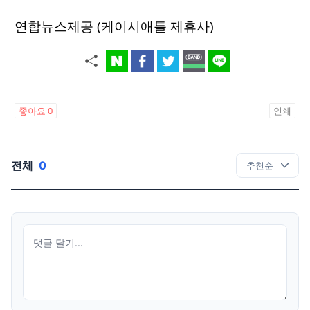
연합뉴스제공 (케이시애틀 제휴사)
좋아요
0
인쇄
전체
0