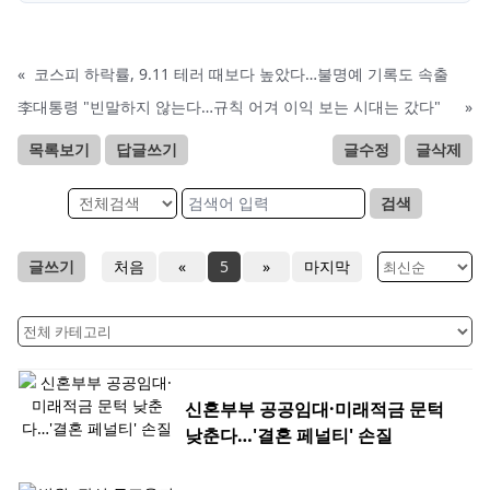
«
코스피 하락률, 9.11 테러 때보다 높았다…불명예 기록도 속출
李대통령 "빈말하지 않는다…규칙 어겨 이익 보는 시대는 갔다"
»
목록보기
답글쓰기
글수정
글삭제
검색
글쓰기
처음
«
5
»
마지막
신혼부부 공공임대·미래적금 문턱
낮춘다…'결혼 페널티' 손질