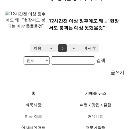
12시간전 이상 징후에도 왜…"현장
서도 붕괴는 예상 못했을것"
처음
«
5
»
마지막
검색
글쓰기
홈
시애틀 뉴스
벼룩시장
여행 / 맛집 / 칼럼
미국 정보
커뮤니티
엔터테인먼트
전문가칼럼