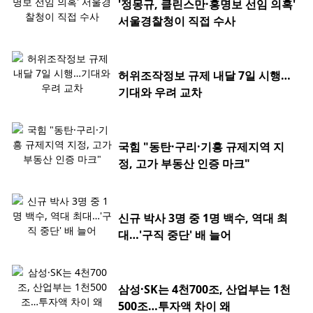
'정몽규, 클린스만·홍명보 선임 의혹'
서울경찰청이 직접 수사
허위조작정보 규제 내달 7일 시행…
기대와 우려 교차
국힘 "동탄·구리·기흥 규제지역 지
정, 고가 부동산 인증 마크"
신규 박사 3명 중 1명 백수, 역대 최
대…'구직 중단' 배 늘어
삼성·SK는 4천700조, 산업부는 1천
500조…투자액 차이 왜