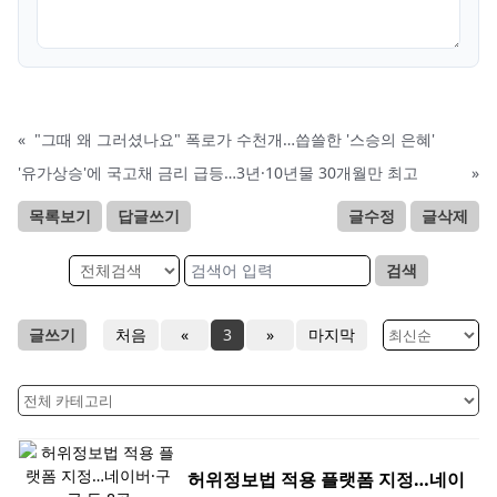
«
"그때 왜 그러셨나요" 폭로가 수천개…씁쓸한 '스승의 은혜'
'유가상승'에 국고채 금리 급등…3년·10년물 30개월만 최고
»
목록보기
답글쓰기
글수정
글삭제
검색
글쓰기
처음
«
3
»
마지막
허위정보법 적용 플랫폼 지정…네이