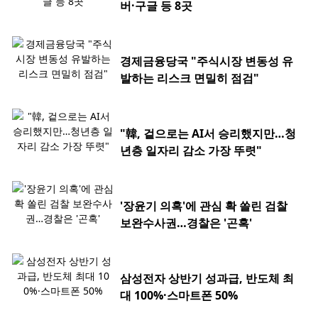
버·구글 등 8곳
경제금융당국 "주식시장 변동성 유
발하는 리스크 면밀히 점검"
"韓, 겉으로는 AI서 승리했지만…청
년층 일자리 감소 가장 뚜렷"
'장윤기 의혹'에 관심 확 쏠린 검찰
보완수사권…경찰은 '곤혹'
삼성전자 상반기 성과급, 반도체 최
대 100%·스마트폰 50%