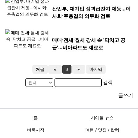
산업부, 대기업 성과급잔치 제동…이
사회·주총결의 의무화 검토
매매·전세·월세 강세 속 '닥치고 공
급'…비아파트도 재료로
처음
«
3
»
마지막
검색
글쓰기
홈
시애틀 뉴스
벼룩시장
여행 / 맛집 / 칼럼