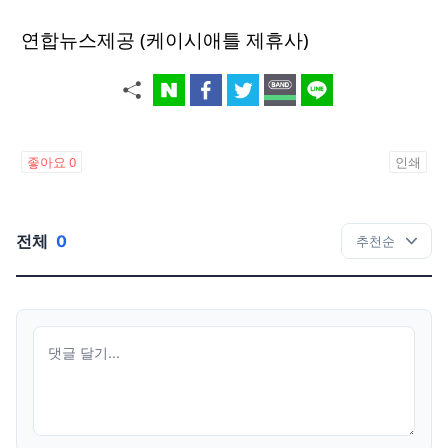
연합뉴스제공 (케이시애틀 제휴사)
좋아요
0
인쇄
전체
0