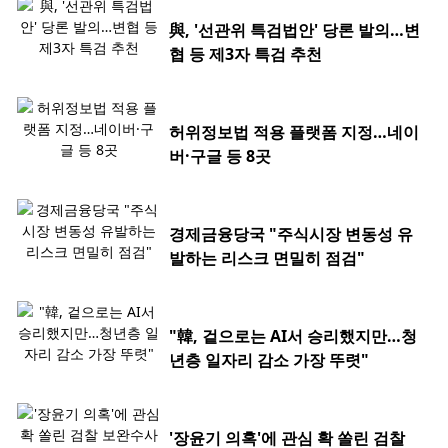
與, '선관위 특검법안' 당론 발의…변
협 등 제3자 특검 추천
허위정보법 적용 플랫폼 지정…네이
버·구글 등 8곳
경제금융당국 "주식시장 변동성 유
발하는 리스크 면밀히 점검"
"韓, 겉으로는 AI서 승리했지만…청
년층 일자리 감소 가장 뚜렷"
'장윤기 의혹'에 관심 확 쏠린 검찰