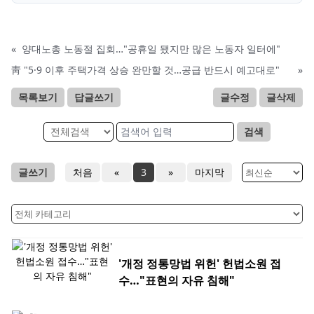
«
양대노총 노동절 집회…"공휴일 됐지만 많은 노동자 일터에"
靑 "5·9 이후 주택가격 상승 완만할 것…공급 반드시 예고대로"
»
목록보기
답글쓰기
글수정
글삭제
검색
글쓰기
처음
«
3
»
마지막
'개정 정통망법 위헌' 헌법소원 접
수…"표현의 자유 침해"