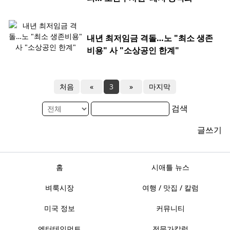
내년 최저임금 격돌…노 "최소 생존
비용" 사 "소상공인 한계"
처음
«
3
»
마지막
검색
글쓰기
홈
시애틀 뉴스
벼룩시장
여행 / 맛집 / 칼럼
미국 정보
커뮤니티
엔터테인먼트
전문가칼럼